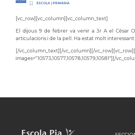
ESCOLA
|
PRIMÀRIA
[vc_row][vc_column][vc_column_text]
El dijous 9 de febrer va venir a 3r A el Cèsar O
articulacions i de la pell. Ha estat molt interessan
[/vc_column_text][/vc_column][/vc_row][vc_row
images="10573,10577,10578,10579,10581"][/vc_col
SECCIO