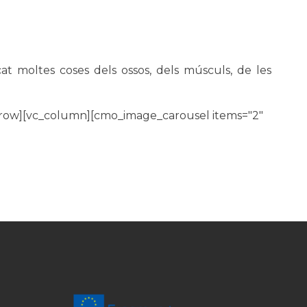
cat moltes coses dels ossos, dels músculs, de les
_row][vc_column][cmo_image_carousel items="2"