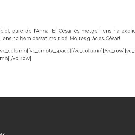
biol, pare de l'Anna. El Cèsar és metge i ens ha expli
t i ens ho hem passat molt bé. Moltes gràcies, Cèsar!
][vc_column][vc_empty_space][/vc_column][/vc_row][vc
umn][/vc_row]
NS