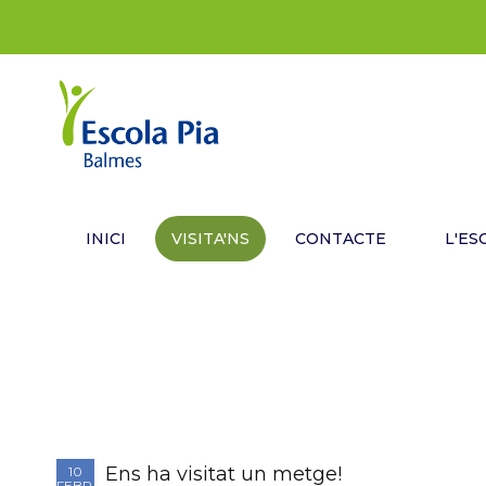
INICI
VISITA'NS
CONTACTE
L'ES
Ens ha visitat un metge!
10
FEBR.