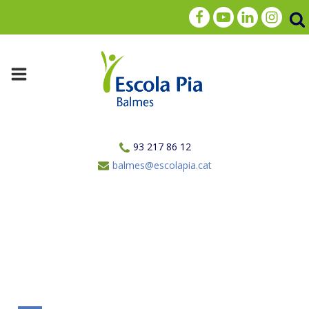
93 217 86 12
balmes@escolapia.cat