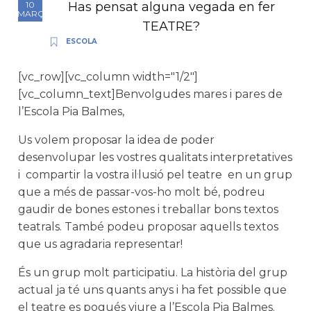
Has pensat alguna vegada en fer
10
MARÇ
TEATRE?
ESCOLA
[vc_row][vc_column width="1/2"]
[vc_column_text]Benvolgudes mares i pares de
l’Escola Pia Balmes,
Us volem proposar la idea de poder
desenvolupar les vostres qualitats interpretatives
i compartir la vostra il·lusió pel teatre en un grup
que a més de passar-vos-ho molt bé, podreu
gaudir de bones estones i treballar bons textos
teatrals. També podeu proposar aquells textos
que us agradaria representar!
És un grup molt participatiu. La història del grup
actual ja té uns quants anys i ha fet possible que
el teatre es pogués viure a l’Escola Pia Balmes.