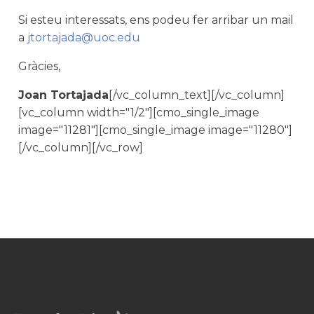
Si esteu interessats, ens podeu fer arribar un mail
a
jtortajada@uoc.edu
Gràcies,
Joan Tortajada
[/vc_column_text][/vc_column]
[vc_column width="1/2"][cmo_single_image
image="11281"][cmo_single_image image="11280"]
[/vc_column][/vc_row]