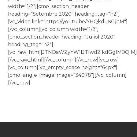
width="1/2"][cmo_section_header
heading="Setembre 2020" heading_tag="h2"]
[vc_video link="https://youtu.be/YHQkduKGjhM"]
[/vc_column][vc_column width="1/2"]
[cmo_section_header heading="Juliol 2020"
heading_tag="h2"]
[vc_raw_html]JTNDaWZyYW1lJTIwd2lkdGglM0Ql
[/vc_raw_html][/vc_column][/vc_row][vc_row]
[vc_column][vc_empty_space height="64px"]
[cmo_single_image image="34078"][/vc_column]
[/vc_row]