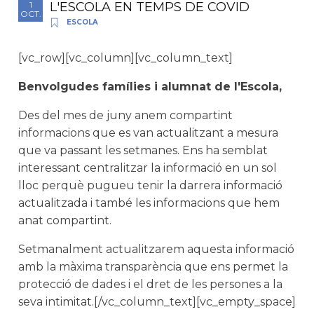
L'ESCOLA EN TEMPS DE COVID
1
OCT.
ESCOLA
[vc_row][vc_column][vc_column_text]
Benvolgudes famílies i alumnat de l'Escola,
Des del mes de juny anem compartint
informacions que es van actualitzant a mesura
que va passant les setmanes. Ens ha semblat
interessant centralitzar la informació en un sol
lloc perquè pugueu tenir la darrera informació
actualitzada i també les informacions que hem
anat compartint.
Setmanalment actualitzarem aquesta informació
amb la màxima transparència que ens permet la
protecció de dades i el dret de les persones a la
seva intimitat.[/vc_column_text][vc_empty_space]