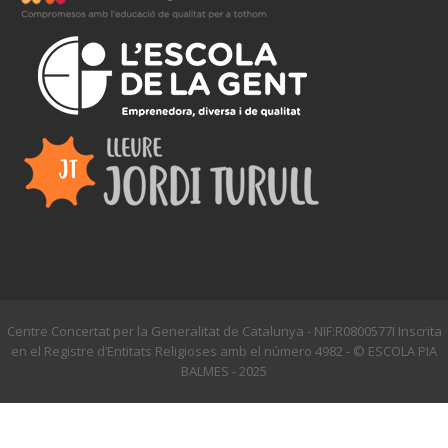
Centre Concertat per la Generalitat de Catalunya - NIF:R0800577I Inscrita
en el Registre d’Entitats Religioses amb el número 4982 - © ESCOLA PIA
BALMES - 2025