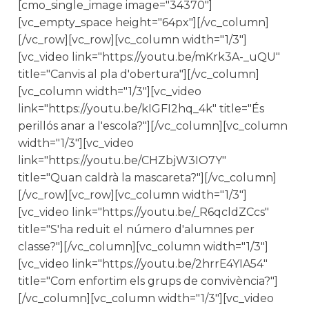
[cmo_single_image image="34370"]
[vc_empty_space height="64px"][/vc_column]
[/vc_row][vc_row][vc_column width="1/3"]
[vc_video link="https://youtu.be/mKrk3A-_uQU"
title="Canvis al pla d'obertura"][/vc_column]
[vc_column width="1/3"][vc_video
link="https://youtu.be/kIGFI2hq_4k" title="És
perillós anar a l'escola?"][/vc_column][vc_column
width="1/3"][vc_video
link="https://youtu.be/CHZbjW3IO7Y"
title="Quan caldrà la mascareta?"][/vc_column]
[/vc_row][vc_row][vc_column width="1/3"]
[vc_video link="https://youtu.be/_R6qcldZCcs"
title="S'ha reduit el número d'alumnes per
classe?"][/vc_column][vc_column width="1/3"]
[vc_video link="https://youtu.be/2hrrE4YIA54"
title="Com enfortim els grups de convivència?"]
[/vc_column][vc_column width="1/3"][vc_video