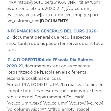
link="https://youtu.be/gL4KXwlyNkI" title="Com
es presenta el curs 2020-21?"][/vc_column]
[/vc_row][vc_row][vc_column][vc_empty_space]
[vc_column_text]
DOCUMENTS
INFORMACIONS GENERALS DEL CURS 2020-
21
, document general que recull aspectes
importants i que us poden fer servei durant tot el
curs.
PLA D'OBERTURA de l'Escola Pia Balmes
2020-21
, document extens on es concreta
l'organització de l'Escola en els diferents
escenaris possibles del curs.
Aquest PLA D'OBERTURA s'ha realitzat tenint en
compte totes les mesures i indicacions que hem
rebut des del Departament d'Educació.
[/vc_column_text][/vc_column][/vc_row][vc_row]
[vc_column width="1/2"][vc_empty_space]