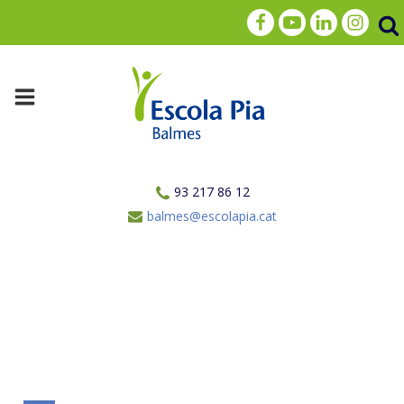
93 217 86 12
balmes@escolapia.cat