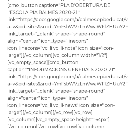
[cmo_button caption="PLA D'OBERTURA DE
l'ESCOLA PIA BALMES 2020-21 "
link="https://docs.google.com/a/balmes.epiaedu.cat/
a=v&pid=sites&srcid=YmFsbWVzLmVwaWFlZHUuY
link_target="_blank" shape="shape-round"
align="center" icon_type="linecons"
icon_linecons="vc_li vc_li-note" icon_size="icon-
large"][/vc_column][vc_column width="1/2"]
[vc_empty_space][cmo_button
caption="INFORMACIONS GENERALS 2020-21"
link="https://docs.google.com/a/balmes.epiaedu.cat/
a=v&pid=sites&srcid=YmFsbWVzLmVwaWFlZHUu
link_target="_blank" shape="shape-round"
align="center" icon_type="linecons"
icon_linecons="vc_li vc_li-news" icon_size="icon-
large"][/vc_column][/vc_row][vc_row]
[vc_column][vc_empty_space height="64px"]
[/vc_column][/vc_row][vc_row][vc_column