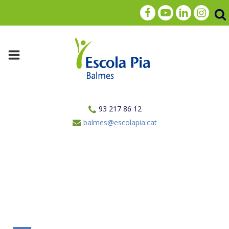
93 217 86 12
balmes@escolapia.cat