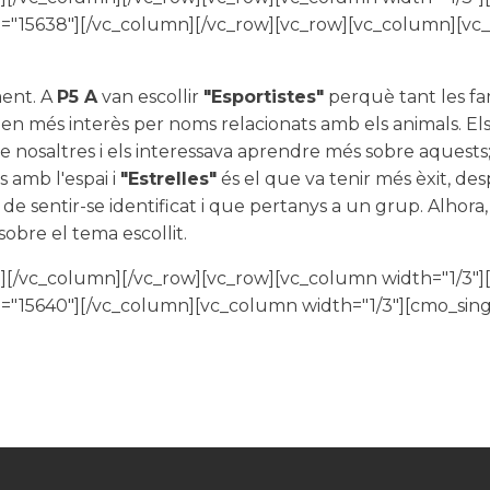
="15638"][/vc_column][/vc_row][vc_row][vc_column][vc
ment. A
P5 A
van escollir
"Esportistes"
perquè tant les famí
en més interès per noms relacionats amb els animals. Els
 nosaltres i els interessava aprendre més sobre aquests; 
s amb l'espai i
"Estrelles"
és el que va tenir més èxit, des
e sentir-se identificat i que pertanys a un grup. Alhora, 
obre el tema escollit.
][/vc_column][/vc_row][vc_row][vc_column width="1/3"]
="15640"][/vc_column][vc_column width="1/3"][cmo_sin