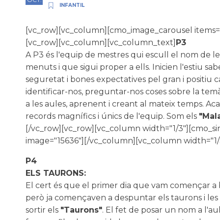
INFANTIL
[vc_row][vc_column][cmo_image_carousel items="2"
[vc_row][vc_column][vc_column_text]
P3
A P3 és l'equip de mestres qui escull el nom de l
menuts i que sigui proper a ells. Inicien l'estiu s
seguretat i bones expectatives pel gran i positiu
identificar-nos, preguntar-nos coses sobre la tem
a les aules, aprenent i creant al mateix temps. A
records magnífics i únics de l'equip. Som els
"Mal
[/vc_row][vc_row][vc_column width="1/3"][cmo_si
image="15636"][/vc_column][vc_column width="1/
P4
ELS TAURONS:
El cert és que el primer dia que vam començar a 
però ja començaven a despuntar els taurons i les es
sortir els
"Taurons"
. El fet de posar un nom a l'a