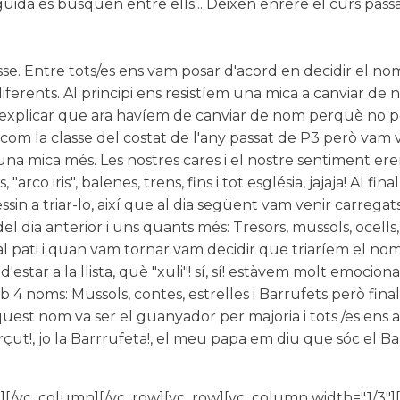
guida es busquen entre ells... Deixen enrere el curs pa
lasse. Entre tots/es ens vam posar d'acord en decidir el 
diferents. Al principi ens resistíem una mica a canviar d
va explicar que ara havíem de canviar de nom perquè no p
om la classe del costat de l'any passat de P3 però vam
 una mica més. Les nostres cares i el nostre sentiment ere
"arco iris", balenes, trens, fins i tot església, jajaja! Al 
n a triar-lo, així que al dia següent vam venir carregats 
del dia anterior i uns quants més: Tresors, mussols, ocells,
r al pati i quan vam tornar vam decidir que triaríem el nom
tar a la llista, què "xuli"! sí, sí! estàvem molt emociona
4 noms: Mussols, contes, estrelles i Barrufets però fi
quest nom va ser el guanyador per majoria i tots /es ens
rçut!, jo la Barrrufeta!, el meu papa em diu que sóc el B
][/vc_column][/vc_row][vc_row][vc_column width="1/3"