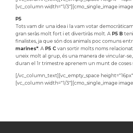
[vc_column width="1/3"][cmo_single_image image
P5
Tots vam dir una idea i la vam votar democràtica
gran seràs molt fort i et divertiràs molt. A
P5 B
teni
finalistes, ja que són dos animals poc comuns entre
marines"
. A
P5 C
van sortir molts noms relacionat
uneix molt al grup, és una manera de vincular-se, d
duran el 1r trimestre aprenem un munt de coses s
[/vc_column_text][vc_empty_space height="16px"
[vc_column width="1/3"][cmo_single_image image