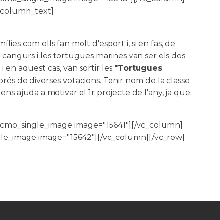
_column_text]
lies com ells fan molt d'esport i, si en fas, de
 cangurs i les tortugues marines van ser els dos
i en aquest cas, van sortir les
"Tortugues
prés de diverses votacions. Tenir nom de la classe
ens ajuda a motivar el 1r projecte de l'any, ja que
[cmo_single_image image="15641"][/vc_column]
gle_image image="15642"][/vc_column][/vc_row]