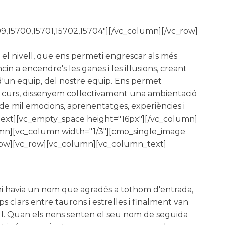
99,15700,15701,15702,15704"][/vc_column][/vc_row]
 el nivell, que ens permeti engrescar als més
n a encendre's les ganes i les il·lusions, creant
 d'un equip, del nostre equip. Ens permet
l curs, dissenyem col·lectivament una ambientació
 de mil emocions, aprenentatges, experiències i
text][vc_empty_space height="16px"][/vc_column]
lumn][vc_column width="1/3"][cmo_single_image
row][vc_row][vc_column][vc_column_text]
 hi havia un nom que agradés a tothom d'entrada,
s clars entre taurons i estrelles i finalment van
ell. Quan els nens senten el seu nom de seguida