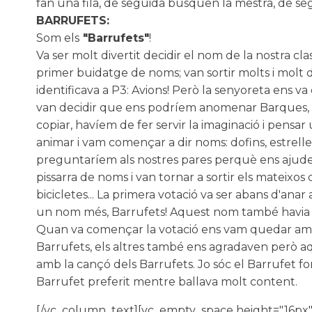
fan una fila, de seguida busquen la mestra, de se
BARRUFETS:
Som els
"Barrufets"
!
Va ser molt divertit decidir el nom de la nostra c
primer buidatge de noms; van sortir molts i molt 
identificava a P3: Avions! Però la senyoreta ens 
van decidir que ens podríem anomenar Barques, c
copiar, havíem de fer servir la imaginació i pensar
animar i vam començar a dir noms: dofins, estrelles, 
preguntaríem als nostres pares perquè ens ajudessi
pissarra de noms i van tornar a sortir els mateixos 
bicicletes... La primera votació va ser abans d'ana
un nom més, Barrufets! Aquest nom també havia d'es
Quan va començar la votació ens vam quedar amb 
Barrufets, els altres també ens agradaven però a
amb la cançó dels Barrufets. Jo sóc el Barrufet fo
Barrufet preferit mentre ballava molt content.
[/vc_column_text][vc_empty_space height="16px"