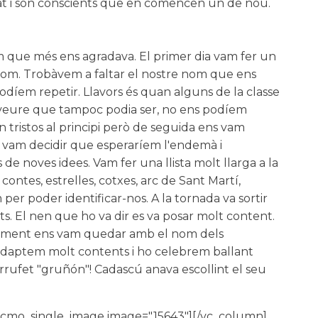
ssat i són conscients que en comencen un de nou.
nom que més ens agradava. El primer dia vam fer un
e nom. Trobàvem a faltar el nostre nom que ens
odíem repetir. Llavors és quan alguns de la classe
 veure que tampoc podia ser, no ens podíem
n tristos al principi però de seguida ens vam
final vam decidir que esperaríem l'endemà i
de noves idees. Vam fer una llista molt llarga a la
 contes, estrelles, cotxes, arc de Sant Martí,
 per poder identificar-nos. A la tornada va sortir
ts. El nen que ho va dir es va posar molt content.
nalment ens vam quedar amb el nom dels
 adaptem molt contents i ho celebrem ballant
arrufet "gruñón"! Cadascú anava escollint el seu
][cmo_single_image image="15643"][/vc_column]