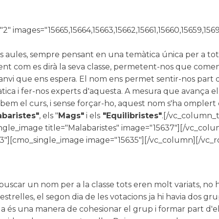
 images="15665,15664,15663,15662,15661,15660,15659,156
es aules, sempre pensant en una temàtica única per a tot
abent com es dirà la seva classe, permetent-nos que comenci
 canvi que ens espera. El nom ens permet sentir-nos part
àtica i fer-nos experts d'aquesta. A mesura que avança e
cabem el curs, i sense forçar-ho, aquest nom s'ha omplert
abaristes"
, els "
Mags"
i els
"Equilibristes"
.[/vc_column_
ngle_image title="Malabaristes" image="15637"][/vc_co
3"][cmo_single_image image="15635"][/vc_column][/vc_
buscar un nom per a la classe tots eren molt variats, no
trelles, el segon dia de les votacions ja hi havia dos grup
ula és una manera de cohesionar el grup i formar part d'