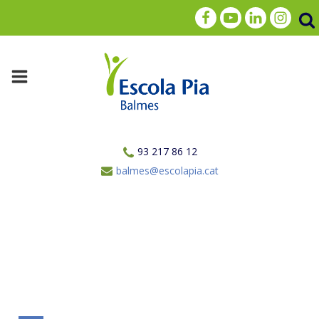
93 217 86 12
balmes@escolapia.cat