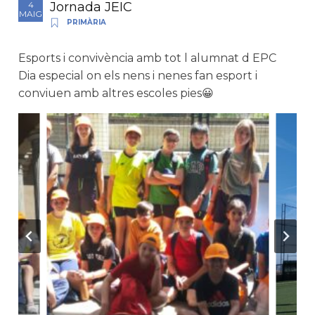
Jornada JEIC
4
MAIG
PRIMÀRIA
Esports i convivència amb tot l alumnat d EPC
Dia especial on els nens i nenes fan esport i
conviuen amb altres escoles pies😀