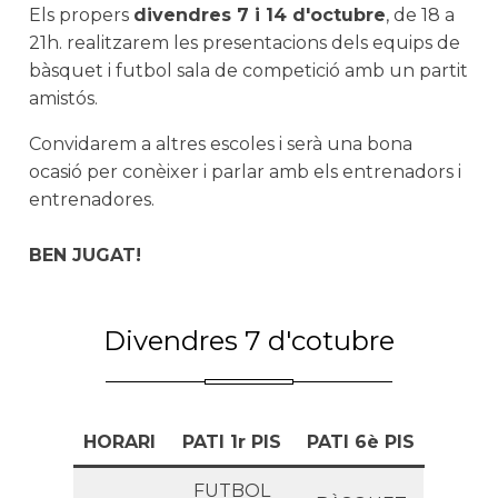
Els propers
divendres 7 i 14 d'octubre
, de 18 a
21h. realitzarem les presentacions dels equips de
bàsquet i futbol sala de competició amb un partit
amistós.
Convidarem a altres escoles i serà una bona
ocasió per conèixer i parlar amb els entrenadors i
entrenadores.
BEN JUGAT!
Divendres 7 d'cotubre
HORARI
PATI 1r PIS
PATI 6è PIS
FUTBOL