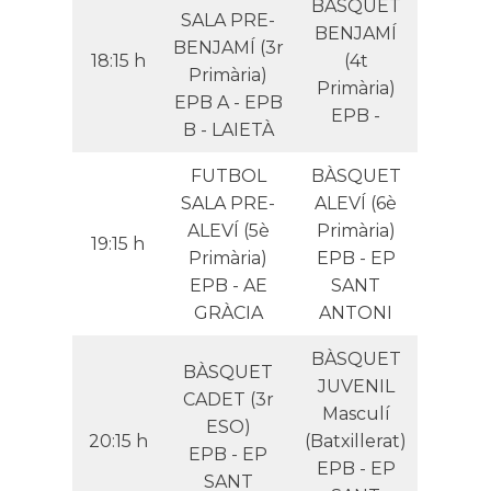
BÀSQUET
SALA PRE-
BENJAMÍ
BENJAMÍ (3r
18:15 h
(4t
Primària)
Primària)
EPB A - EPB
EPB -
B - LAIETÀ
FUTBOL
BÀSQUET
SALA PRE-
ALEVÍ (6è
ALEVÍ (5è
Primària)
19:15 h
Primària)
EPB - EP
EPB - AE
SANT
GRÀCIA
ANTONI
BÀSQUET
BÀSQUET
JUVENIL
CADET (3r
Masculí
ESO)
20:15 h
(Batxillerat)
EPB - EP
EPB - EP
SANT