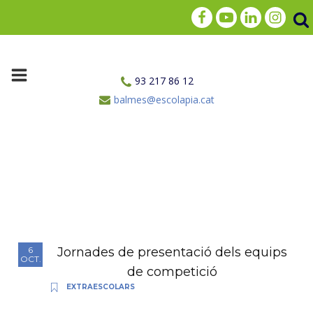
93 217 86 12
balmes@escolapia.cat
Jornades de presentació dels equips
6
OCT.
de competició
EXTRAESCOLARS