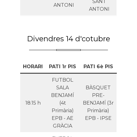
SANT
ANTONI
ANTONI
Divendres 14 d'cotubre
HORARI
PATI 1r PIS
PATI 6è PIS
FUTBOL
SALA
BÀSQUET
BENJAMÍ
PRE-
18:15 h
(4t
BENJAMÍ (3r
Primària)
Primària)
EPB - AE
EPB - IPSE
GRÀCIA