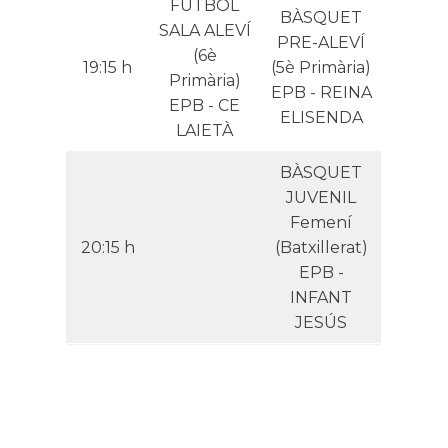
FUTBOL
BÀSQUET
SALA ALEVÍ
PRE-ALEVÍ
(6è
19:15 h
(5è Primària)
Primària)
EPB - REINA
EPB - CE
ELISENDA
LAIETÀ
BÀSQUET
JUVENIL
Femení
20:15 h
(Batxillerat)
EPB -
INFANT
JESÚS