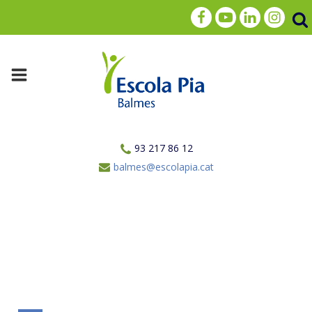
93 217 86 12
balmes@escolapia.cat