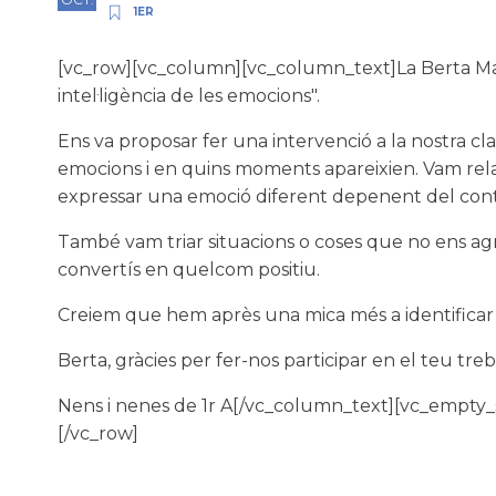
1ER
[vc_row][vc_column][vc_column_text]La Berta Martí
intel·ligència de les emocions".
Ens va proposar fer una intervenció a la nostra cla
emocions i en quins moments apareixien. Vam rela
expressar una emoció diferent depenent del contex
També vam triar situacions o coses que no ens ag
convertís en quelcom positiu.
Creiem que hem après una mica més a identificar i
Berta, gràcies per fer-nos participar en el teu treb
Nens i nenes de 1r A[/vc_column_text][vc_empty
[/vc_row]