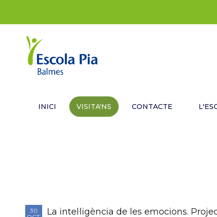
INICI
VISITA'NS
CONTACTE
L'ES
La intel·ligència de les emocions. Proj
30
OCT.