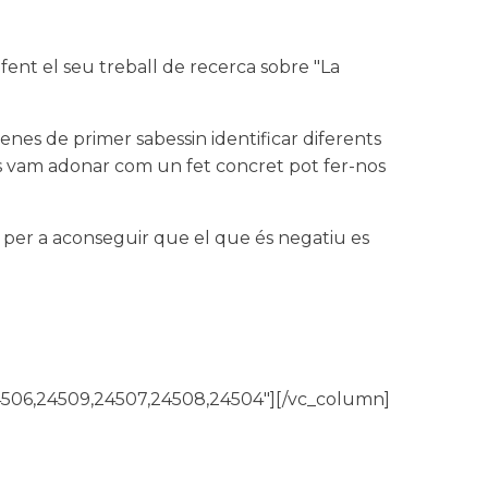
fent el seu treball de recerca sobre "La
nenes de primer sabessin identificar diferents
ns vam adonar com un fet concret pot fer-nos
 per a aconseguir que el que és negatiu es
4506,24509,24507,24508,24504"][/vc_column]