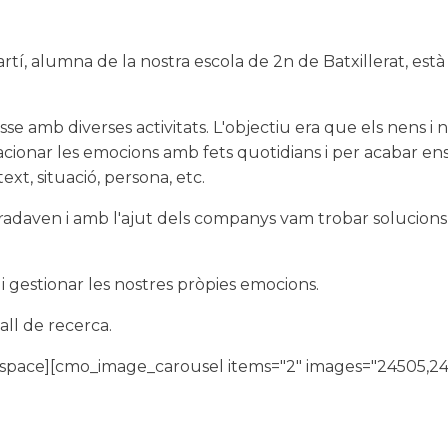
, alumna de la nostra escola de 2n de Batxillerat, està 
sse amb diverses activitats. L'objectiu era que els nens i 
cionar les emocions amb fets quotidians i per acabar e
t, situació, persona, etc.
radaven i amb l'ajut dels companys vam trobar solucions
 gestionar les nostres pròpies emocions.
all de recerca.
_space][cmo_image_carousel items="2" images="24505,2