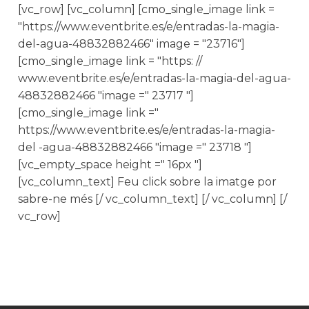
[vc_row] [vc_column] [cmo_single_image link =
"https://www.eventbrite.es/e/entradas-la-magia-
del-agua-48832882466" image = "23716"]
[cmo_single_image link = "https: //
www.eventbrite.es/e/entradas-la-magia-del-agua-
48832882466 "image =" 23717 "]
[cmo_single_image link ="
https://www.eventbrite.es/e/entradas-la-magia-
del -agua-48832882466 "image =" 23718 "]
[vc_empty_space height =" 16px "]
[vc_column_text] Feu click sobre la imatge por
sabre-ne més [/ vc_column_text] [/ vc_column] [/
vc_row]