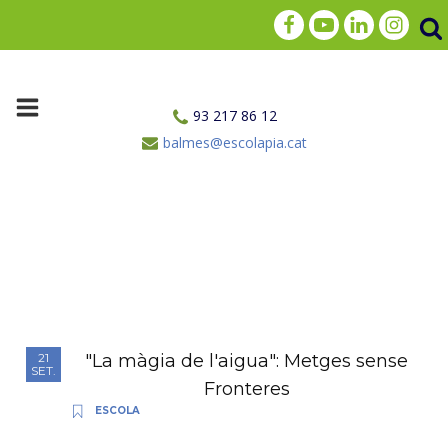
93 217 86 12
balmes@escolapia.cat
"La màgia de l'aigua": Metges sense
21
SET.
Fronteres
ESCOLA