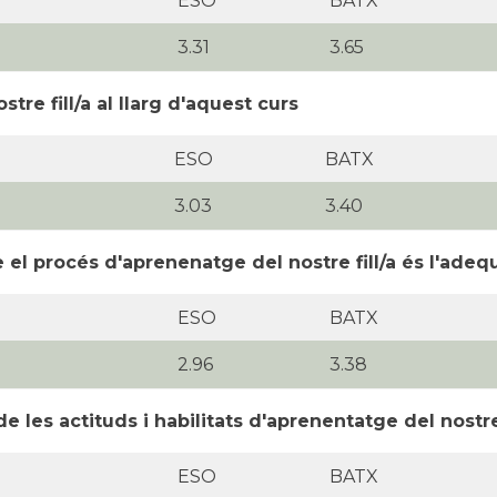
ESO
BATX
3.31
3.65
re fill/a al llarg d'aquest curs
ESO
BATX
3.03
3.40
e el procés d'aprenenatge del nostre fill/a és l'ade
ESO
BATX
2.96
3.38
les actituds i habilitats d'aprenentatge del nostre f
ESO
BATX