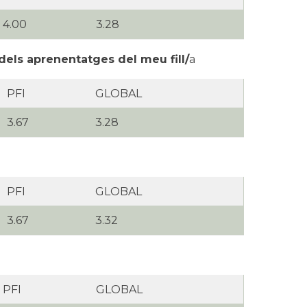
4.00
3.28
dels aprenentatges del meu fill/
a
PFI
GLOBAL
3.67
3.28
PFI
GLOBAL
3.67
3.32
PFI
GLOBAL