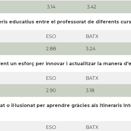
3.14
3.42
ris educatius entre el professorat de diferents curs
ESO
BATX
2.88
3.24
nt un esforç per innovar i actualitzar la manera d'en
ESO
BATX
2.90
3.18
o il·lusionat per aprendre gràcies als Itineraris Int
ESO
BATX