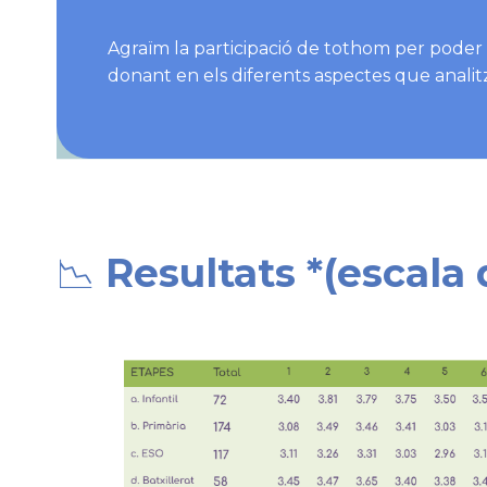
Agraïm la participació de tothom per poder c
donant en els diferents aspectes que analitze
📉
Resultats *(escala d