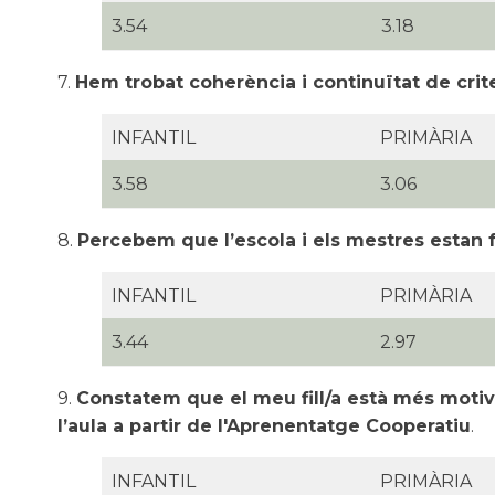
3.54
3.18
7.
Hem trobat coherència i continuïtat de crite
INFANTIL
PRIMÀRIA
3.58
3.06
8.
Percebem que l’escola i els mestres estan fe
INFANTIL
PRIMÀRIA
3.44
2.97
9.
Constatem que el meu fill/a està més motivat 
l’aula a partir de l'Aprenentatge Cooperatiu
.
INFANTIL
PRIMÀRIA