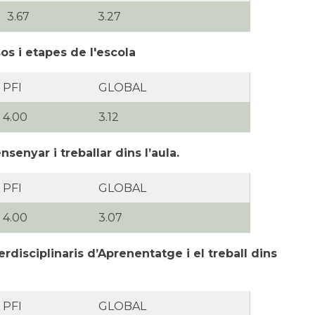
3.67
3.27
os i etapes de l'escola
PFI
GLOBAL
4.00
3.12
senyar i treballar dins l’aula.
PFI
GLOBAL
4.00
3.07
erdisciplinaris d’Aprenentatge i el treball dins
PFI
GLOBAL