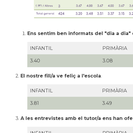
Ens sentim ben informats del "dia a dia" 
INFANTIL
PRIMÀRIA
3.40
3.08
2.
El nostre fill/a ve feliç a l'escola
.
INFANTIL
PRIMÀRIA
3.81
3.49
3.
A les entrevistes amb el tutor/a ens han ofer