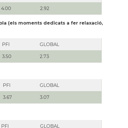
4.00
2.92
cola (els moments dedicats a fer relaxació,
PFI
GLOBAL
3.50
2.73
PFI
GLOBAL
3.67
3.07
PFI
GLOBAL