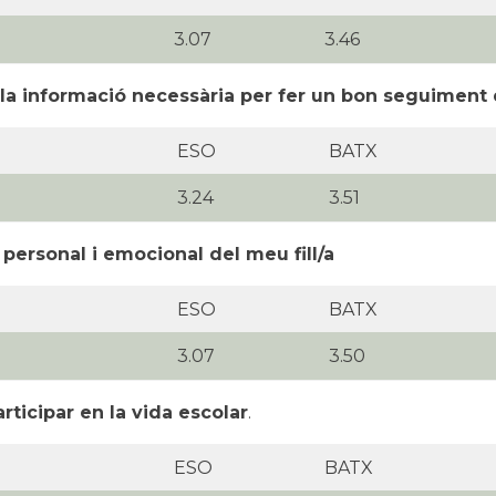
3.07
3.46
la informació necessària per fer un bon seguiment 
ESO
BATX
3.24
3.51
personal i emocional del meu fill/a
ESO
BATX
3.07
3.50
rticipar en la vida escolar
.
ESO
BATX