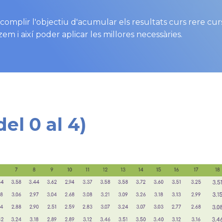
omplir l'objectiu d'acumular els resultats curs rere cur
m i així poder aplicar les millores necessàries.
el 0 al 4)