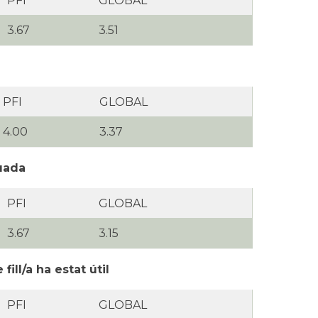
PFI
GLOBAL
3.67
3.51
PFI
GLOBAL
4.00
3.37
quada
PFI
GLOBAL
3.67
3.15
ill/a ha estat útil
PFI
GLOBAL