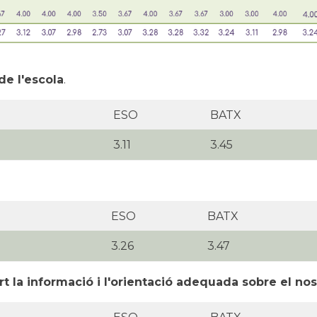
de l'escola
.
ESO
BATX
3.11
3.45
ESO
BATX
3.26
3.47
t la informació i l'orientació adequada sobre el nostr