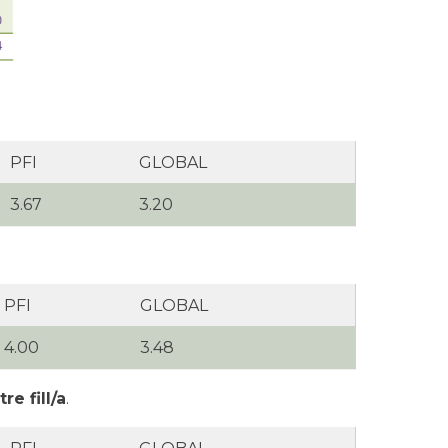
PFI
GLOBAL
3.67
3.20
PFI
GLOBAL
4.00
3.48
e fill/a
.