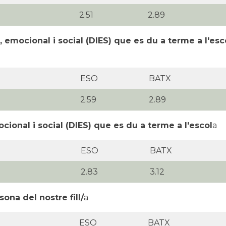
2.51
2.89
, emocional i social (DIES) que es du a terme a l'es
ESO
BATX
2.59
2.89
cional i social (DIES) que es du a terme a l'escol
a
ESO
BATX
2.83
3.12
ona del nostre fill/
a
ESO
BATX