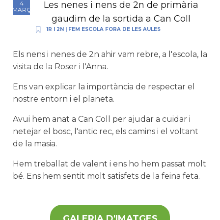
Les nenes i nens de 2n de primària
4
MARÇ
gaudim de la sortida a Can Coll
1R I 2N
|
FEM ESCOLA FORA DE LES AULES
Els nens i nenes de 2n ahir vam rebre, a l'escola, la
visita de la Roser i l'Anna.
Ens van explicar la importància de respectar el
nostre entorn i el planeta.
Avui hem anat a Can Coll per ajudar a cuidar i
netejar el bosc, l'antic rec, els camins i el voltant
de la masia.
Hem treballat de valent i ens ho hem passat molt
bé. Ens hem sentit molt satisfets de la feina feta.
GALERIA D'IMATGES