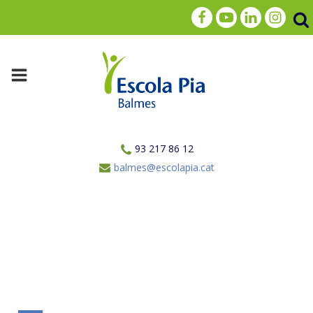
93 217 86 12
balmes@escolapia.cat