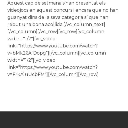
Aquest cap de setmana s’han presentat els
videojocs en aquest concurs i encara que no han
guanyat dins de la seva categoria sí que han
rebut una bona acollida.[/vc_column_text]
[/vc_column][/vc_row][vc_row][vc_column
width="1/2"][vc_video
link="https://www.youtube.com/watch?
v=bMk26AfDopg"][/vc_column][vc_column
width="1/2"][vc_video
link="https://www.youtube.com/watch?
v=FrkA1uUcbFM"][/vc_column][/vc_row]