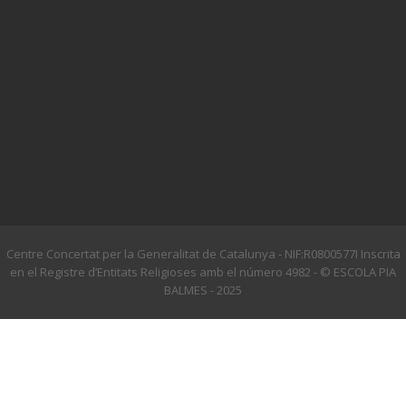
Centre Concertat per la Generalitat de Catalunya - NIF:R0800577I Inscrita
en el Registre d’Entitats Religioses amb el número 4982 - © ESCOLA PIA
BALMES - 2025