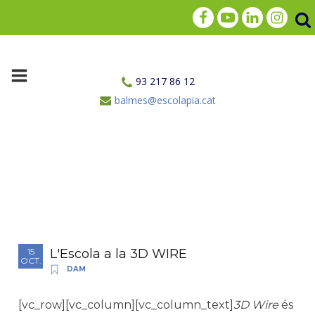
93 217 86 12
balmes@escolapia.cat
L'Escola a la 3D WIRE
15
OCT.
DAM
[vc_row][vc_column][vc_column_text]
3D Wire
és