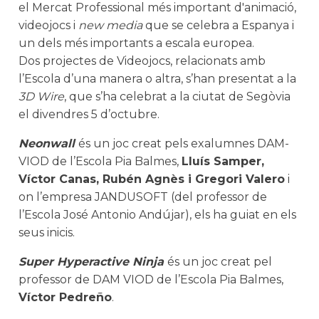
el Mercat Professional més important d'animació,
videojocs i
new media
que se celebra a Espanya i
un dels més importants a escala europea.
Dos projectes de Videojocs, relacionats amb
l’Escola d’una manera o altra, s’han presentat a la
3D Wire
, que s’ha celebrat a la ciutat de Segòvia
el divendres 5 d’octubre.
Neonwall
és un joc creat pels exalumnes DAM-
VIOD de l’Escola Pia Balmes,
Lluís Samper,
Víctor Canas, Rubén Agnès i Gregori Valero
i
on l’empresa JANDUSOFT (del professor de
l’Escola José Antonio Andújar), els ha guiat en els
seus inicis.
Super Hyperactive Ninja
és un joc creat pel
professor de DAM VIOD de l’Escola Pia Balmes,
Víctor Pedreño
.