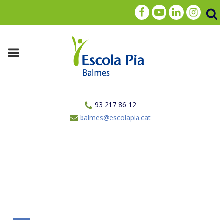
93 217 86 12
balmes@escolapia.cat