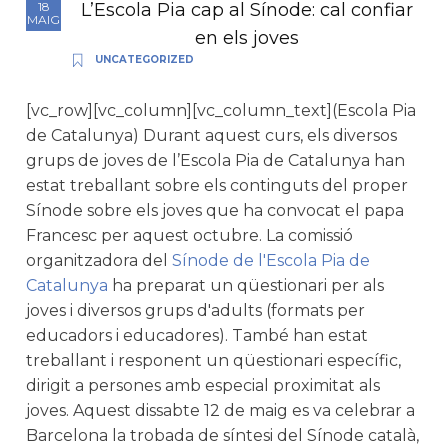
L’Escola Pia cap al Sínode: cal confiar
18
MAIG
en els joves
UNCATEGORIZED
[vc_row][vc_column][vc_column_text](Escola Pia
de Catalunya) Durant aquest curs, els diversos
grups de joves de l’Escola Pia de Catalunya han
estat treballant sobre els continguts del proper
Sínode sobre els joves que ha convocat el papa
Francesc per aquest octubre. La comissió
organitzadora del
Sínode de l'Escola Pia de
Catalunya
ha preparat un qüestionari per als
joves i diversos grups d'adults (formats per
educadors i educadores). També han estat
treballant i responent un qüestionari específic,
dirigit a persones amb especial proximitat als
joves. Aquest dissabte 12 de maig es va celebrar a
Barcelona la trobada de síntesi del Sínode català,