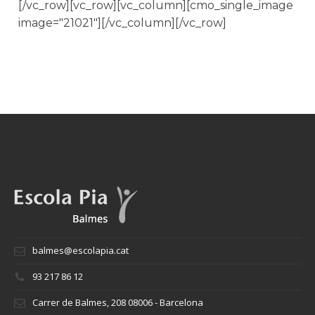
[/vc_row][vc_row][vc_column][cmo_single_image
image="21021"][/vc_column][/vc_row]
balmes@escolapia.cat
93 217 86 12
Carrer de Balmes, 208 08006 - Barcelona