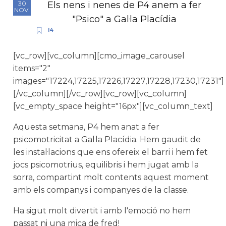
Els nens i nenes de P4 anem a fer
30
NOV.
"Psico" a Gal·la Placídia
I4
[vc_row][vc_column][cmo_image_carousel
items="2"
images="17224,17225,17226,17227,17228,17230,17231"]
[/vc_column][/vc_row][vc_row][vc_column]
[vc_empty_space height="16px"][vc_column_text]
Aquesta setmana, P4 hem anat a fer
psicomotricitat a Gal·la Placídia. Hem gaudit de
les instal·lacions que ens ofereix el barri i hem fet
jocs psicomotrius, equilibris i hem jugat amb la
sorra, compartint molt contents aquest moment
amb els companys i companyes de la classe.
Ha sigut molt divertit i amb l'emoció no hem
passat ni una mica de fred!