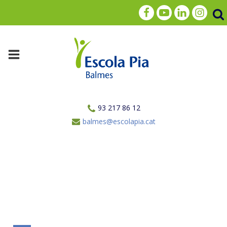
93 217 86 12
balmes@escolapia.cat