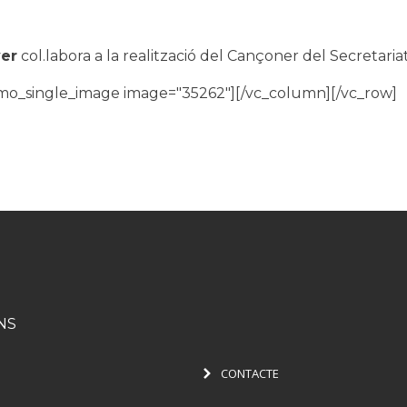
yer
col.labora a la realització del Cançoner del Secretaria
mo_single_image image="35262"][/vc_column][/vc_row]
NS
CONTACTE