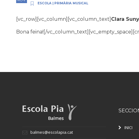
ESCOLA
|
PRIMÀRIA MUSICAL
[vc_row][vc_column][vc_column_text]
Clara Sun
Bona feina![/vc_column_text][vc_empty_space][c
SECCIO
INICI
balmes@escolapia.cat