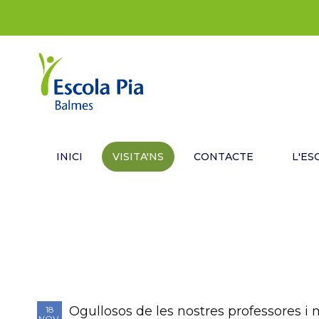
INICI
VISITA'NS
CONTACTE
L'ES
Ogullosos de les nostres professores i 
18
NOV.