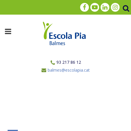
93 217 86 12
balmes@escolapia.cat