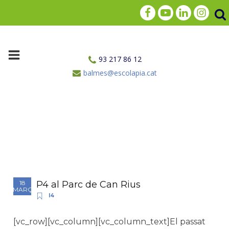
93 217 86 12
balmes@escolapia.cat
P4 al Parc de Can Rius
18
MARÇ
I4
[vc_row][vc_column][vc_column_text]El passat