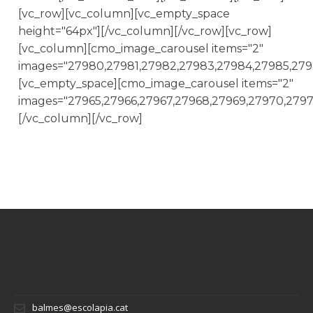
[vc_row][vc_column][vc_empty_space
height="64px"][/vc_column][/vc_row][vc_row]
[vc_column][cmo_image_carousel items="2"
images="27980,27981,27982,27983,27984,27985,279
[vc_empty_space][cmo_image_carousel items="2"
images="27965,27966,27967,27968,27969,27970,2797
[/vc_column][/vc_row]
balmes@escolapia.cat