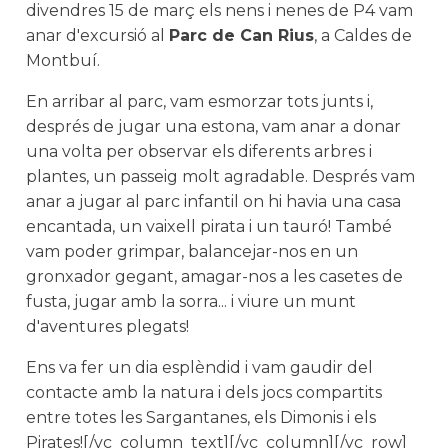
divendres 15 de març els nens i nenes de P4 vam
anar d'excursió al
Parc de Can Rius
, a Caldes de
Montbuí.
En arribar al parc, vam esmorzar tots junts i,
després de jugar una estona, vam anar a donar
una volta per observar els diferents arbres i
plantes, un passeig molt agradable. Després vam
anar a jugar al parc infantil on hi havia una casa
encantada, un vaixell pirata i un tauró! També
vam poder grimpar, balancejar-nos en un
gronxador gegant, amagar-nos a les casetes de
fusta, jugar amb la sorra... i viure un munt
d'aventures plegats!
Ens va fer un dia esplèndid i vam gaudir del
contacte amb la natura i dels jocs compartits
entre totes les Sargantanes, els Dimonis i els
Pirates![/vc_column_text][/vc_column][/vc_row]