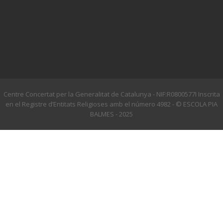
Centre Concertat per la Generalitat de Catalunya - NIF:R0800577I Inscrita
en el Registre d’Entitats Religioses amb el número 4982 - © ESCOLA PIA
BALMES - 2025