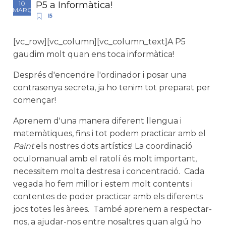
P5 a Informàtica!
10
MARÇ
I5
[vc_row][vc_column][vc_column_text]A P5
gaudim molt quan ens toca informàtica!
Després d'encendre l'ordinador i posar una
contrasenya secreta, ja ho tenim tot preparat per
començar!
Aprenem d'una manera diferent llengua i
matemàtiques, fins i tot podem practicar amb el
Paint
els nostres dots artístics! La coordinació
oculomanual amb el ratolí és molt important,
necessitem molta destresa i concentració. Cada
vegada ho fem millor i estem molt contents i
contentes de poder practicar amb els diferents
jocs totes les àrees. També aprenem a respectar-
nos, a ajudar-nos entre nosaltres quan algú ho