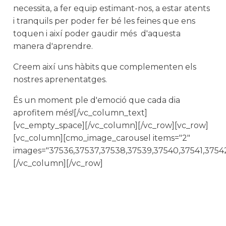
necessita, a fer equip estimant-nos, a estar atents
i tranquils per poder fer bé les feines que ens
toquen i així poder gaudir més d'aquesta
manera d'aprendre.
Creem així uns hàbits que complementen els
nostres aprenentatges.
És un moment ple d'emoció que cada dia
aprofitem més![/vc_column_text]
[vc_empty_space][/vc_column][/vc_row][vc_row]
[vc_column][cmo_image_carousel items="2"
images="37536,37537,37538,37539,37540,37541,37542
[/vc_column][/vc_row]