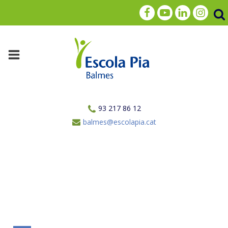
93 217 86 12
balmes@escolapia.cat