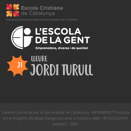
Centre Concertat per la Generalitat de Catalunya - NIF:R0800577I Inscrita
en el Registre d’Entitats Religioses amb el número 4982 - © ESCOLA PIA
BALMES - 2025