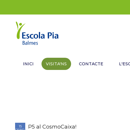
INICI
VISITA'NS
CONTACTE
L'ES
P5 al CosmoCaixa!
15
FEBR.