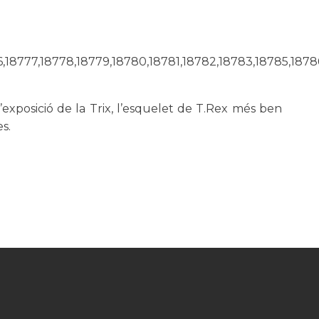
6,18777,18778,18779,18780,18781,18782,18783,18785,1878
exposició de la Trix, l’esquelet de T.Rex més ben
s.