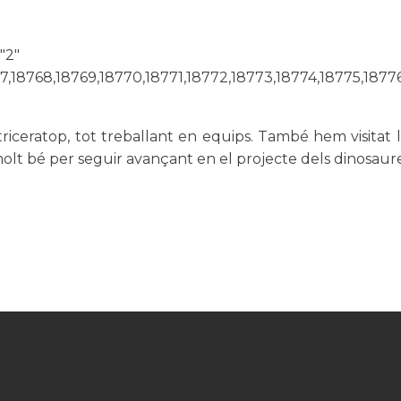
"2"
67,18768,18769,18770,18771,18772,18773,18774,18775,1877
iceratop, tot treballant en equips. També hem visitat l’
olt bé per seguir avançant en el projecte dels dinosaure