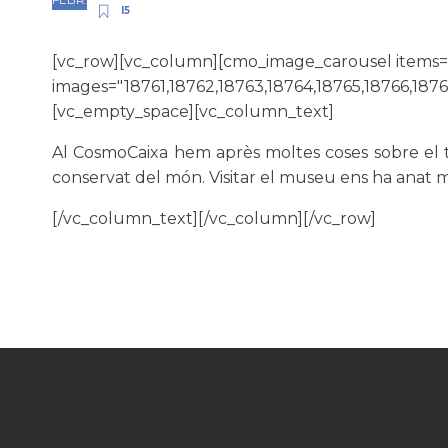
I5
[vc_row][vc_column][cmo_image_carousel items=
images="18761,18762,18763,18764,18765,18766,187
[vc_empty_space][vc_column_text]
Al CosmoCaixa hem après moltes coses sobre el tr
conservat del món. Visitar el museu ens ha anat m
[/vc_column_text][/vc_column][/vc_row]