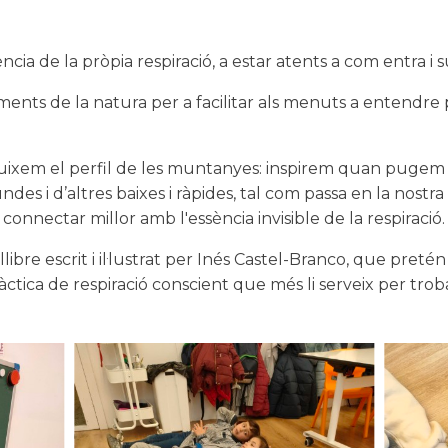
 de la pròpia respiració, a estar atents a com entra i surt
ements de la natura per a facilitar als menuts a entend
xem el perfil de les muntanyes: inspirem quan pugem al
ndes i d’altres baixes i ràpides, tal com passa en la nostr
onnectar millor amb l'essència invisible de la respiració.
ibre escrit i il·lustrat per Inés Castel-Branco, que pretén 
 pràctica de respiració conscient que més li serveix per t