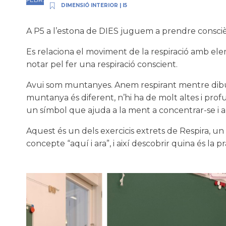
DIMENSIÓ INTERIOR
|
I5
A P5 a l’estona de DIES juguem a prendre consciència
Es relaciona el moviment de la respiració amb el
notar pel fer una respiració conscient.
Avui som muntanyes. Anem respirant mentre dibui
muntanya és diferent, n’hi ha de molt altes i profu
un símbol que ajuda a la ment a concentrar-se i a c
Aquest és un dels exercicis extrets de Respira, un ll
concepte “aquí i ara”, i així descobrir quina és la