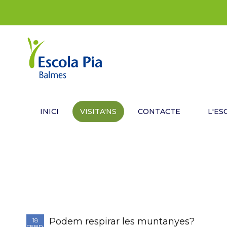
INICI
VISITA'NS
CONTACTE
L'ES
Podem respirar les muntanyes?
18
FEBR.