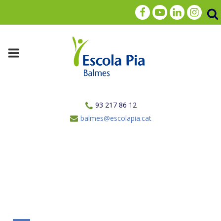
93 217 86 12
balmes@escolapia.cat