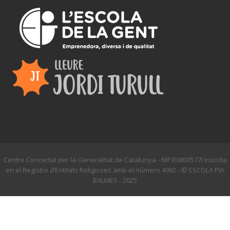
Centre Concertat per la Generalitat de Catalunya - NIF:R0800577I Inscrita
en el Registre d’Entitats Religioses amb el número 4982 - © ESCOLA PIA
BALMES - 2025