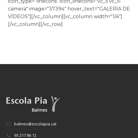
icon_type="linecons" icon_linecons="vc_li vc_li-
camera" image="37394" hover_text="GALERIA DE
VÍDEOS"][/vc_column][vc_column width="1/4"]
[/vc_column][/vc_row]
balmes@escolapia.cat
93 217 86 12