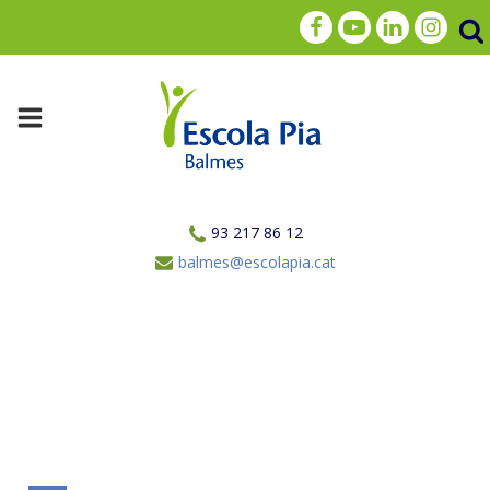
93 217 86 12
balmes@escolapia.cat