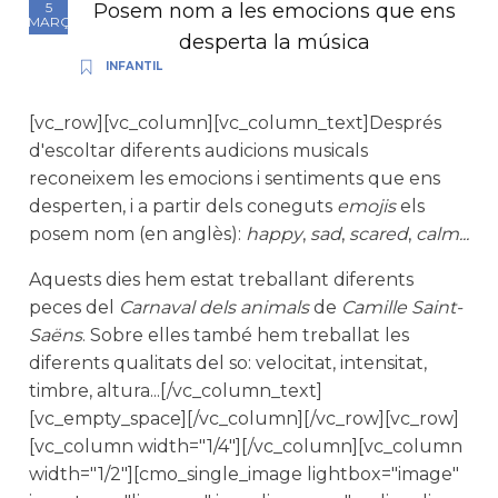
Posem nom a les emocions que ens
5
MARÇ
desperta la música
INFANTIL
[vc_row][vc_column][vc_column_text]Després
d'escoltar diferents audicions musicals
reconeixem les emocions i sentiments que ens
desperten, i a partir dels coneguts
emojis
els
posem nom (en anglès):
happy
,
sad
,
scared
,
calm...
Aquests dies hem estat treballant diferents
peces del
Carnaval dels animals
de
Camille Saint-
Saëns
. Sobre elles també hem treballat les
diferents qualitats del so: velocitat, intensitat,
timbre, altura...[/vc_column_text]
[vc_empty_space][/vc_column][/vc_row][vc_row]
[vc_column width="1/4"][/vc_column][vc_column
width="1/2"][cmo_single_image lightbox="image"