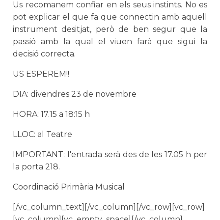
Us recomanem confiar en els seus instints. No es
pot explicar el que fa que connectin amb aquell
instrument desitjat, però de ben segur que la
passió amb la qual el viuen farà que sigui la
decisió correcta.
US ESPEREM!!
DIA: divendres 23 de novembre
HORA: 17.15 a 18:15 h
LLOC: al Teatre
IMPORTANT: l'entrada serà des de les 17.05 h per
la porta 218.
Coordinació Primària Musical
[/vc_column_text][/vc_column][/vc_row][vc_row]
[vc_column][vc_empty_space][/vc_column]