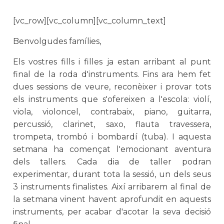
[vc_row][vc_column][vc_column_text]
Benvolgudes famílies,
Els vostres fills i filles ja estan arribant al punt
final de la roda d'instruments. Fins ara hem fet
dues sessions de veure, reconèixer i provar tots
els instruments que s'ofereixen a l'escola: violí,
viola, violoncel, contrabaix, piano, guitarra,
percussió, clarinet, saxo, flauta travessera,
trompeta, trombó i bombardí (tuba). I aquesta
setmana ha començat l'emocionant aventura
dels tallers. Cada dia de taller podran
experimentar, durant tota la sessió, un dels seus
3 instruments finalistes. Així arribarem al final de
la setmana vinent havent aprofundit en aquests
instruments, per acabar d'acotar la seva decisió