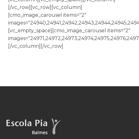
[/vc_row][vc_row][vc_column]
[cmo_image_carousel items="2"
images="24940,24941,24942,24943,24944,24945,2494
[vc_empty_space][cmo_image_carousel items="2"
images="24971,24972,24973,24974,24975,24976,2497
[/vc_column][/vc_row]