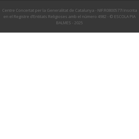
Centre Concertat per la Generalitat de Catalunya - NIF:R0800577I Inscrita
en el Registre d’Entitats Religioses amb el número 4982 - © ESCOLA PIA
BALMES - 2025