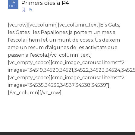
Primers dies a P4
14
OCT.
I4
[vc_row][vc_column][vc_column_text]Els Gats,
les Gates i les Papallones ja portem un mes a
l'escola i hem fet un munt de coses. Us deixem
amb un resum d'algunes de les activitats que
passen a l'escola.[/vc_column_text]
[vc_empty_space][cmo_image_carousel items="2"
images="34519,34520,34521,34522,34523,34524,34525
[vc_empty_space][cmo_image_carousel items="2"
images="34535,34536,34537,34538,34539"]
[/vc_column][/vc_row]