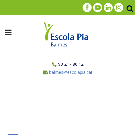
93 217 86 12
balmes@escolapia.cat