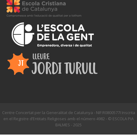
Centre Concertat per la Generalitat de Catalunya - NIF:R0800577I Inscrita
en el Registre d’Entitats Religioses amb el número 4982 - © ESCOLA PIA
BALMES - 2025