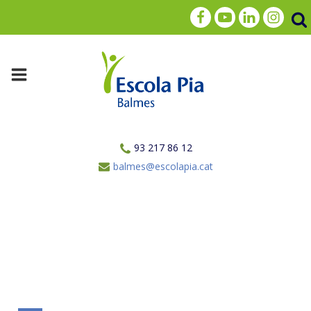
93 217 86 12
balmes@escolapia.cat