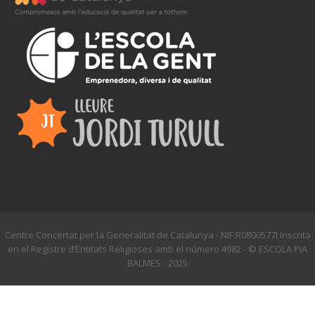
Centre Concertat per la Generalitat de Catalunya - NIF:R0800577I Inscrita
en el Registre d’Entitats Religioses amb el número 4982 - © ESCOLA PIA
BALMES - 2025