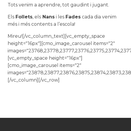
Tots venim a aprendre, tot gaudint i jugant.
Els
Follets
, els
Nans
i les
Fades
cada dia venim
més i més contents a l’escola!
Mireu![/vc_column_text][vc_empty_space
height="16px"][cmo_image_carousel items="2"
images="23768,23778,23777,23776,23775,23774,237
[vc_empty_space height="16px"]
[cmo_image_carousel items="2"
images="23878,23877,23876,23875,23874,23873,238
[/vc_column][/vc_row]