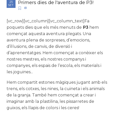
Primers dies de l'aventura de P3!
25
SET.
I3
[vc_row][vc_column][vc_column_text]Fa
poquets dies que els més menuts de
P3
hem
començat aquesta aventura plegats. Una
aventura plena de sorpreses, d’emocions,
d’il·lusions, de canvis, de diversió i
d’aprenentatges. Hem començat a conèixer els
nostres mestres, els nostres companys i
companyes, els espais de l’escola, els materials i
les joguines...
Hem compartit estones màgiques jugant amb els
trens, els cotxes, les nines, la cuineta i els animals
de la granja. També hem començat a crear i
imaginar amb la plastilina, les pissarretes de
guixos, els llapis de colors i les ceres!