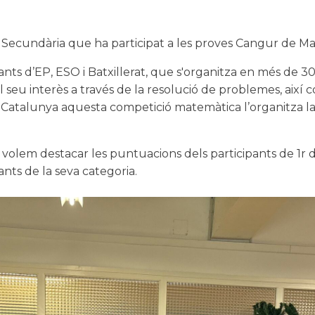
 de Secundària que ha participat a les proves Cangur de 
nts d’EP, ESO i Batxillerat, que s'organitza en més de 30 
l seu interès a través de la resolució de problemes, aix
a. A Catalunya aquesta competició matemàtica l’organitza l
 volem destacar les puntuacions dels participants de 1r d
nts de la seva categoria.