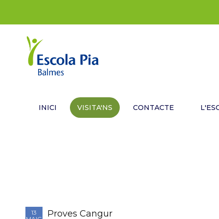
INICI
VISITA'NS
CONTACTE
L'ES
Proves Cangur
13
MAIG