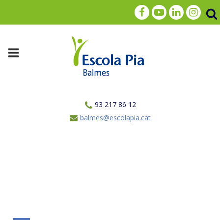
93 217 86 12
balmes@escolapia.cat