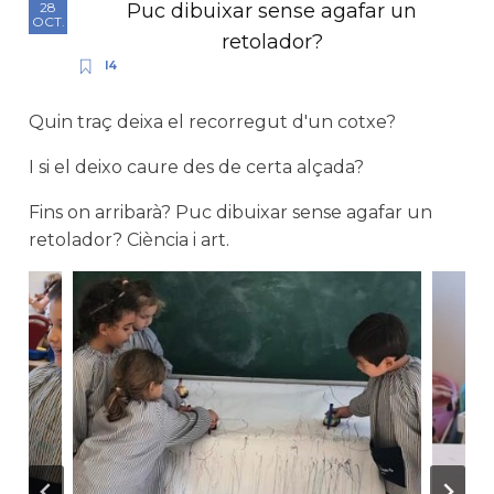
Puc dibuixar sense agafar un
28
OCT.
retolador?
I4
Quin traç deixa el recorregut d'un cotxe?
I si el deixo caure des de certa alçada?
Fins on arribarà? Puc dibuixar sense agafar un
retolador? Ciència i art.