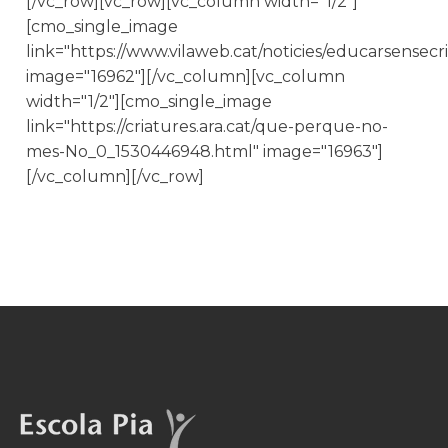
[/vc_row][vc_row][vc_column width="1/2"]
[cmo_single_image
link="https://www.vilaweb.cat/noticies/educarsensecri
image="16962"][/vc_column][vc_column
width="1/2"][cmo_single_image
link="https://criatures.ara.cat/que-perque-no-
mes-No_0_1530446948.html" image="16963"]
[/vc_column][/vc_row]