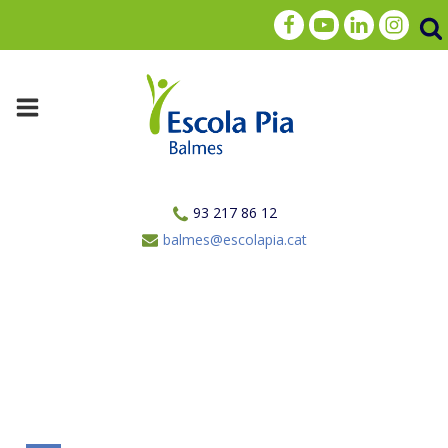
93 217 86 12
balmes@escolapia.cat