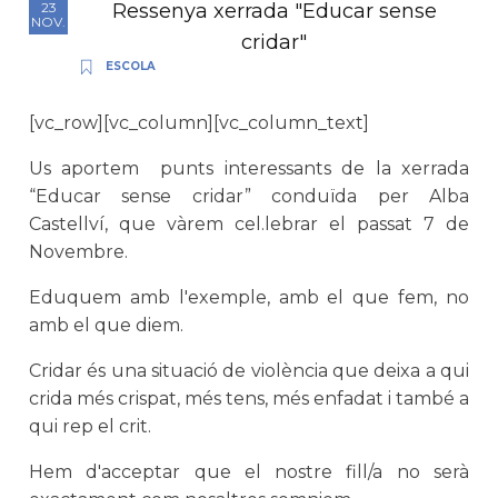
Ressenya xerrada "Educar sense
23
NOV.
cridar"
ESCOLA
[vc_row][vc_column][vc_column_text]
Us aportem punts interessants de la xerrada
“Educar sense cridar” conduïda per Alba
Castellví, que vàrem cel.lebrar el passat 7 de
Novembre.
Eduquem amb l'exemple, amb el que fem, no
amb el que diem.
Cridar és una situació de violència que deixa a qui
crida més crispat, més tens, més enfadat i també a
qui rep el crit.
Hem d'acceptar que el nostre fill/a no serà