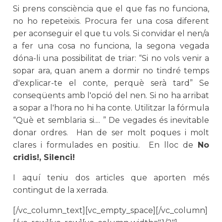
Si prens consciència que el que fas no funciona,
no ho repeteixis. Procura fer una cosa diferent
per aconseguir el que tu vols. Si convidar el nen/a
a fer una cosa no funciona, la segona vegada
dóna-li una possibilitat de triar: “Si no vols venir a
sopar ara, quan anem a dormir no tindré temps
d'explicar-te el conte, perquè serà tard” Se
conseqüents amb l'opció del nen. Si no ha arribat
a sopar a l'hora no hi ha conte. Utilitzar la fórmula
“Què et semblaria si.... ” De vegades és inevitable
donar ordres. Han de ser molt poques i molt
clares i formulades en positiu. En lloc de
No
cridis!, Silenci!
I aquí teniu dos articles que aporten més
contingut de la xerrada.
[/vc_column_text][vc_empty_space][/vc_column]