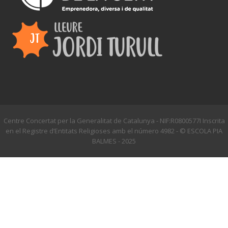
Centre Concertat per la Generalitat de Catalunya - NIF:R0800577I Inscrita
en el Registre d’Entitats Religioses amb el número 4982 - © ESCOLA PIA
BALMES - 2025