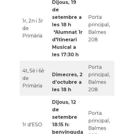
Dijous, 19
de
setembre a
Porta
1r, 2n i 3r
les 18 h
principal,
de
*Alumnat 1r
Balmes
Primària
d'Itinerari
208
Musical a
les 17:30 h
Porta
4t, 5è i 6è
Dimecres, 2
principal,
de
d’octubre a
Balmes
Primària
les 18 h
208
Dijous, 12
de
Porta
setembre
principal,
1r d'ESO
18:15 h:
Balmes
benvinguda