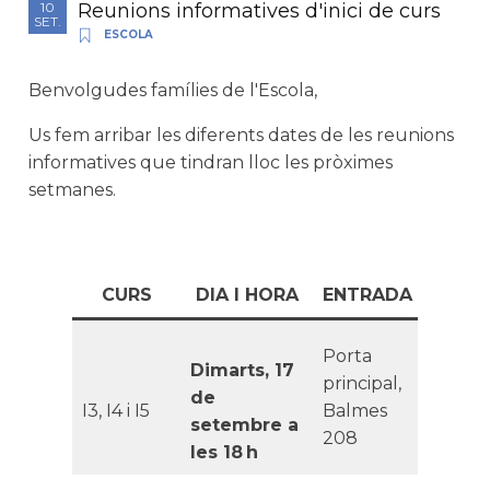
Reunions informatives d'inici de curs
10
SET.
ESCOLA
Benvolgudes famílies de l'Escola,
Us fem arribar les diferents dates de les reunions
informatives que tindran lloc les pròximes
setmanes.
CURS
DIA I HORA
ENTRADA
Porta
Dimarts, 17
principal,
de
I3, I4 i I5
Balmes
setembre a
208
les 18 h