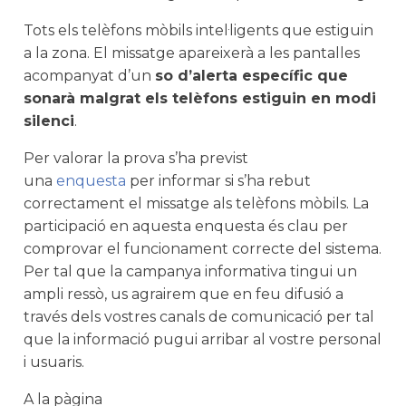
Tots els telèfons mòbils intel·ligents que estiguin
a la zona. El missatge apareixerà a les pantalles
acompanyat d’un
so d’alerta específic que
sonarà
malgrat els telèfons estiguin en modi
silenci
.
Per valorar la prova s’ha previst
una
enquesta
per informar si s’ha rebut
correctament el missatge als telèfons mòbils. La
participació en aquesta enquesta és clau per
comprovar el funcionament correcte del sistema.
Per tal que la campanya informativa tingui un
ampli ressò, us agrairem que en feu difusió a
través dels vostres canals de comunicació per tal
que la informació pugui arribar al vostre personal
i usuaris.
A la pàgina