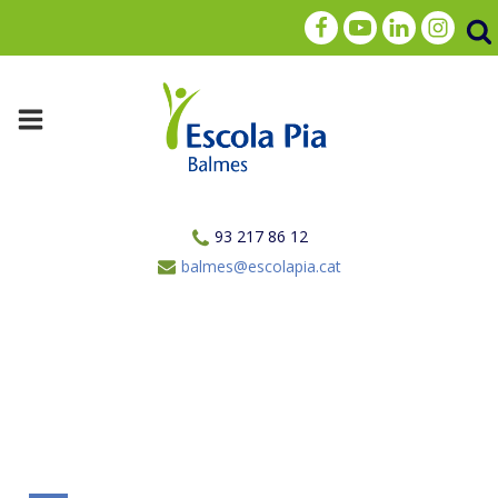
93 217 86 12
balmes@escolapia.cat