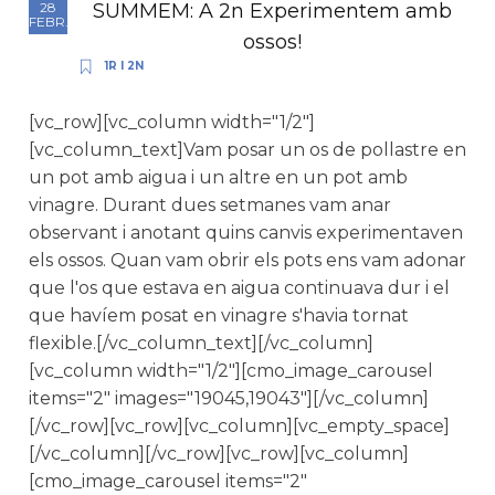
SUMMEM: A 2n Experimentem amb
28
FEBR.
ossos!
1R I 2N
[vc_row][vc_column width="1/2"]
[vc_column_text]Vam posar un os de pollastre en
un pot amb aigua i un altre en un pot amb
vinagre. Durant dues setmanes vam anar
observant i anotant quins canvis experimentaven
els ossos. Quan vam obrir els pots ens vam adonar
que l'os que estava en aigua continuava dur i el
que havíem posat en vinagre s'havia tornat
flexible.[/vc_column_text][/vc_column]
[vc_column width="1/2"][cmo_image_carousel
items="2" images="19045,19043"][/vc_column]
[/vc_row][vc_row][vc_column][vc_empty_space]
[/vc_column][/vc_row][vc_row][vc_column]
[cmo_image_carousel items="2"