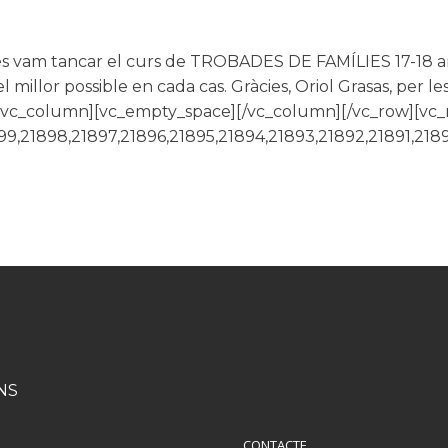
 vam tancar el curs de TROBADES DE FAMÍLIES 17-18 amb 
 millor possible en cada cas. Gràcies, Oriol Grasas, per le
][vc_column][vc_empty_space][/vc_column][/vc_row][vc
99,21898,21897,21896,21895,21894,21893,21892,21891,218
NS
CONTACTE