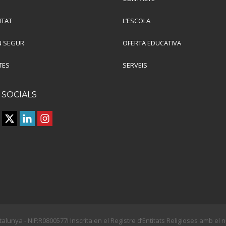
ITAT
L’ESCOLA
 SEGUR
OFERTA EDUCATIVA
TES
SERVEIS
 SOCIALS
talunya - NIF:R0800577I Inscrita en el Registre d’Entitats Religioses amb e