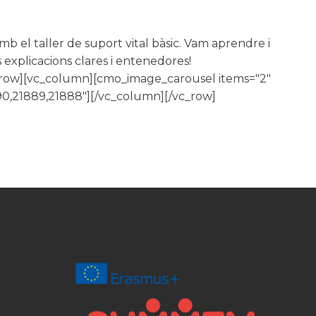
el taller de suport vital bàsic. Vam aprendre i
s explicacions clares i entenedores!
_row][vc_column][cmo_image_carousel items="2"
90,21889,21888"][/vc_column][/vc_row]