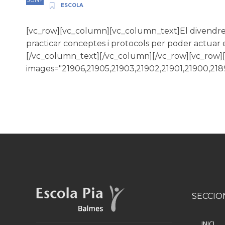
ESCOLA
[vc_row][vc_column][vc_column_text]El divendres
practicar conceptes i protocols per poder actuar el
[/vc_column_text][/vc_column][/vc_row][vc_row
images="21906,21905,21903,21902,21901,21900,218
SECCIO
INICI