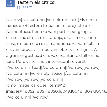
Tastem els cítrics!
15
GEN.
3R I 4T
[vc_row][vc_column][vc_column_text]Els nens i
nenes de 4t estem treballant el projecte de
l'alimentació. Per això vam portar per grups a
classe cinc cítrics: una taronja, una llimona, una
llima, un pomelo i una mandarina. Els vam tallar i
els vam provar. També vam observar els grills. A
alguns el gust àcid ens va encantar i a d'altres no
tant. Però va ser molt interessant i divertit.
[/vc_column_text][/vc_column][/vc_row][vc_row]
[vc_column][vc_empty_space][/vc_column]
[/vc_row][vc_row][vc_column]
[cmo_image_carousel items="2"
images="18052,18051,18050,18049,18048,18047,18046,
[/vc_column][/vc_row]