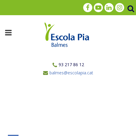
93 217 86 12
balmes@escolapia.cat