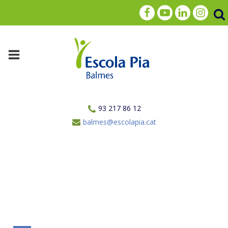
93 217 86 12
balmes@escolapia.cat