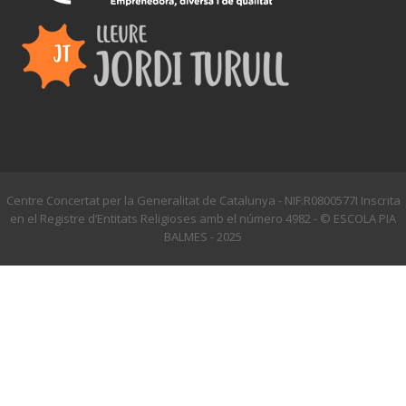
Centre Concertat per la Generalitat de Catalunya - NIF:R0800577I Inscrita
en el Registre d’Entitats Religioses amb el número 4982 - © ESCOLA PIA
BALMES - 2025