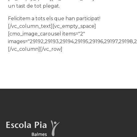
un tast de tot plegat.
Felicitem a tots els que han participat!
[/vc_column_text][vc_empty_space]
[cmo_image_carousel items="2"
images="29192,29193,29194,29195,29196,29197,29198
[/vc_column][/vc_row]