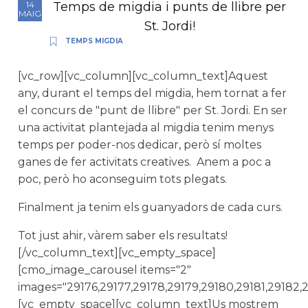
Temps de migdia i punts de llibre per
14
MAIG
St. Jordi!
TEMPS MIGDIA
[vc_row][vc_column][vc_column_text]Aquest
any, durant el temps del migdia, hem tornat a fer
el concurs de "punt de llibre" per St. Jordi. En ser
una activitat plantejada al migdia tenim menys
temps per poder-nos dedicar, però sí moltes
ganes de fer activitats creatives. Anem a poc a
poc, però ho aconseguim tots plegats.
Finalment ja tenim els guanyadors de cada curs.
Tot just ahir, vàrem saber els resultats!
[/vc_column_text][vc_empty_space]
[cmo_image_carousel items="2"
images="29176,29177,29178,29179,29180,29181,29182,2
[vc_empty_space][vc_column_text]Us mostrem