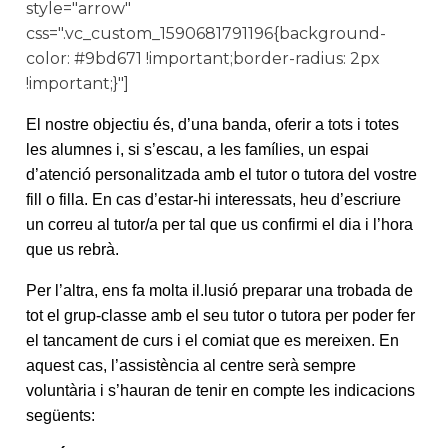
style="arrow"
css=".vc_custom_1590681791196{background-
color: #9bd671 !important;border-radius: 2px
!important;}"]
El nostre objectiu és, d’una banda, oferir a tots i totes
les alumnes i, si s’escau, a les famílies, un espai
d’atenció personalitzada amb el tutor o tutora del vostre
fill o filla. En cas d’estar-hi interessats, heu d’escriure
un correu al tutor/a per tal que us confirmi el dia i l’hora
que us rebrà.
Per l’altra, ens fa molta il.lusió preparar una trobada de
tot el grup-classe amb el seu tutor o tutora per poder fer
el tancament de curs i el comiat que es mereixen. En
aquest cas, l’assistència al centre serà sempre
voluntària i s’hauran de tenir en compte les indicacions
següents: