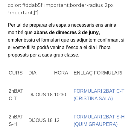
color: #ddab5f !important;border-radius: 2px
!important;}"]
Per tal de preparar els espais necessaris ens aniria
molt bé que
abans de dimecres 3 de juny
,
emplenéssiu el formulari que us adjuntem confirmant si
el vostre fill/a podrà venir a l’escola el dia i l’hora
proposats per a cada grup classe.
CURS
DIA
HORA
ENLLAÇ FORMULARI
2nBAT
FORMULARI 2BAT C-T
DIJOUS 18
10’30
C-T
(CRISTINA SALA)
2nBAT
FORMULARI 2BAT S-H
DIJOUS 18
12
S-H
(QUIM GRAUPERA)