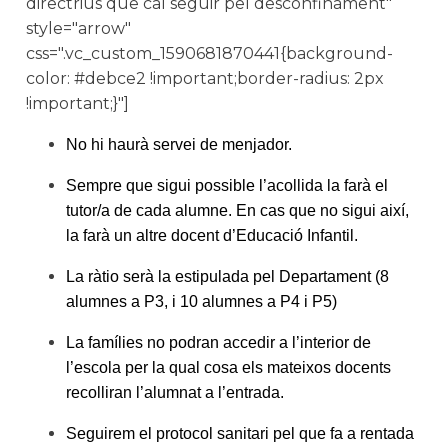
directrius que cal seguir pel desconfinament"
style="arrow"
css=".vc_custom_1590681870441{background-
color: #debce2 !important;border-radius: 2px
!important;}"]
No hi haurà servei de menjador.
Sempre que sigui possible l’acollida la farà el
tutor/a de cada alumne. En cas que no sigui així,
la farà un altre docent d’Educació Infantil.
La ràtio serà la estipulada pel Departament (8
alumnes a P3, i 10 alumnes a P4 i P5)
La famílies no podran accedir a l’interior de
l’escola per la qual cosa els mateixos docents
recolliran l’alumnat a l’entrada.
Seguirem el protocol sanitari pel que fa a rentada