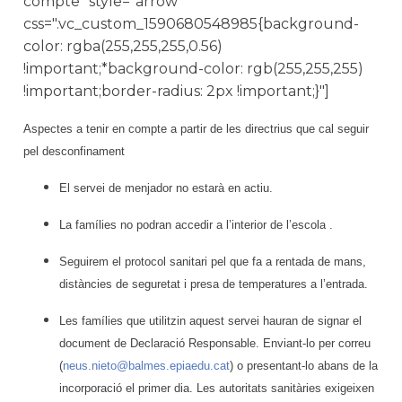
compte" style="arrow"
css=".vc_custom_1590680548985{background-
color: rgba(255,255,255,0.56)
!important;*background-color: rgb(255,255,255)
!important;border-radius: 2px !important;}"]
Aspectes a tenir en compte a partir de les directrius que cal seguir
pel desconfinament
El servei de menjador no estarà en actiu.
La famílies no podran accedir a l’interior de l’escola .
Seguirem el protocol sanitari pel que fa a rentada de mans,
distàncies de seguretat i presa de temperatures a l’entrada.
Les famílies que utilitzin aquest servei hauran de signar el
document de Declaració Responsable. Enviant-lo per correu
(
neus.nieto@balmes.epiaedu.cat
) o presentant-lo abans de la
incorporació el primer dia. Les autoritats sanitàries exigeixen