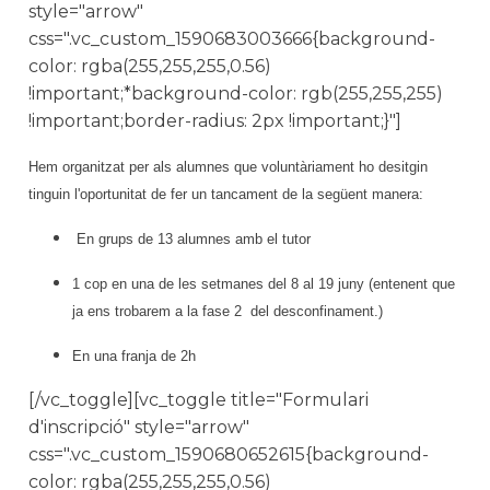
style="arrow"
css=".vc_custom_1590683003666{background-
color: rgba(255,255,255,0.56)
!important;*background-color: rgb(255,255,255)
!important;border-radius: 2px !important;}"]
Hem organitzat per als alumnes que voluntàriament ho desitgin
tinguin l'oportunitat de fer un tancament de la següent manera:
En grups de 13 alumnes amb el tutor
1 cop en una de les setmanes del 8 al 19 juny (entenent que
ja ens trobarem a la fase 2 del desconfinament.)
En una franja de 2h
[/vc_toggle][vc_toggle title="Formulari
d'inscripció" style="arrow"
css=".vc_custom_1590680652615{background-
color: rgba(255,255,255,0.56)