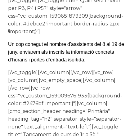
[/vc_toggle][vc_toggle title="Quin serà l'horari
per P3, P4 i P5?" style="arrow"
css=".vc_custom_1590681879309{background-
color: #debce2 !important;border-radius: 2px
!important;}"]
Un cop conegut el nombre d'assistents del 8 al 19 de
juny, enviarem als inscrits la informació concreta
d’horaris i portes d’entrada /sortida.
[/vc_toggle][/vc_column][/vc_row][vc_row]
[vc_column][vc_empty_space][/vc_column]
[/vc_row][vc_row
css=".vc_custom_1590096761933{background-
color: #2476bf !important;}"][vc_column]
[cmo_section_header heading="Primària"
heading_tag="h2" separator_style="separator-
none" text_alignment="text-left"][vc_toggle
title="Tancament de curs de 1r a 5è "