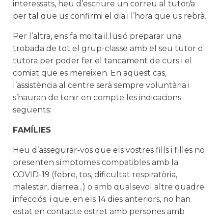
interessats, heu d’escriure un correu al tutor/a
per tal que us confirmi el dia i l’hora que us rebrà.
Per l’altra, ens fa molta il.lusió preparar una
trobada de tot el grup-classe amb el seu tutor o
tutora per poder fer el tancament de curs i el
comiat que es mereixen. En aquest cas,
l’assistència al centre serà sempre voluntària i
s’hauran de tenir en compte les indicacions
següents:
FAMÍLIES
Heu d’assegurar-vos que els vostres fills i filles no
presenten símptomes compatibles amb la
COVID-19 (febre, tos, dificultat respiratòria,
malestar, diarrea...) o amb qualsevol altre quadre
infecciós: i que, en els 14 dies anteriors, no han
estat en contacte estret amb persones amb