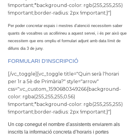
!important;*background-color: rgb(255,255,255)
!important;border-radius: 2px !important;}"]
Per poder concretar espais i mestres d’atenció necessitem saber
quants de vosaltres us acollirineu a aquest servei, i és per això que
necessitem que ens ompliu el formulari adjunt amb data límit de
dilluns dia 3 de juny.
FORMULARI D'INSCRIPCIÓ
[/vc_toggle][vc_toggle title="Quin serà l'horari
per 1r a 5è de Primària?" style="arrow"
css=".vc_custom_1590680349266{background-
color: rgba(255,255,255,0.56)
!important;*background-color: rgb(255,255,255)
!important;border-radius: 2px !important;}"]
Un cop conegut el nombre d'assistents enviarem als
inscrits la informació concreta d’horaris i portes