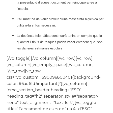
la presentació d’aquest document per reincorporar-se a
l’escola.
L’alumnat ha de venir proveït d’una mascareta higiènica per
utilitzar-la si fos necessari.
La docència telemàtica continuarà tenint en compte que la
quantitat i tipus de tasques poden variar entenent que son
les darreres setmanes escolars.
[/vc_toggle][/vc_column][/vc_row][vc_row]
[vc_column][vc_empty_space][/vc_column]
[/vc_row][vc_row
css=".vc_custom_1590096800401{background-
color: #6ad61d !important;}"][vc_column]
[cmo_section_header heading="ESO"
heading_tag="h2" separator_style="separator-
none" text_alignment="text-left"][vc_toggle
title="Tancament de curs de 1r a 4t d'ESO"