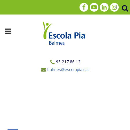
93 217 86 12
balmes@escolapia.cat