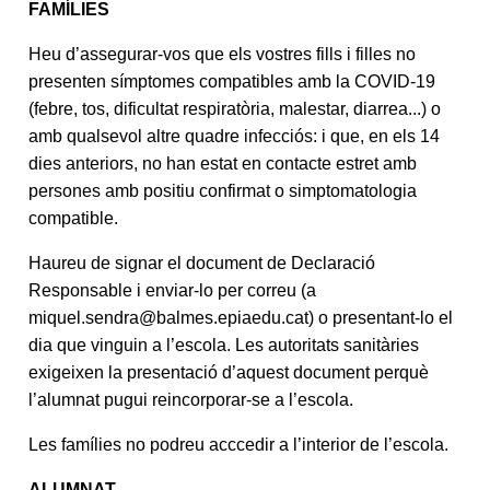
FAMÍLIES
Heu d’assegurar-vos que els vostres fills i filles no
presenten símptomes compatibles amb la COVID-19
(febre, tos, dificultat respiratòria, malestar, diarrea...) o
amb qualsevol altre quadre infecciós: i que, en els 14
dies anteriors, no han estat en contacte estret amb
persones amb positiu confirmat o simptomatologia
compatible.
Haureu de signar el document de Declaració
Responsable i enviar-lo per correu
(
a
miquel.sendra@balmes.epiaedu.
cat
) o presentant-lo el
dia que vinguin a l’escola. Les autoritats sanitàries
exigeixen la presentació d’aquest document perquè
l’alumnat pugui reincorporar-se a l’escola.
Les famílies no podreu acccedir a l’interior de l’escola.
ALUMNAT