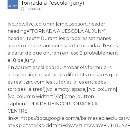
Tornada a l'escola (juny)
9
JUNY
ESCOLA
[vc_row][vc_column][cmo_section_header
heading="TORNADA A L'ESCOLA AL JUNY"
header_text="Durant les properes setmanes
anirem concretant com serà la tornada a l'escola
a partir de que entrem en fase 2 probablement
el 8 de juny.
En aquest espai podreu trobar els formularis
d'inscripció, consultar les diferents mesures que
es realitzin, com les tutories, o les entrades i
sortides i altres."][vc_empty_space][/vc_column]
[vc_column width="1/3"][cmo_button
caption="PLA DE REINCORPORACIÓ AL
CENTRE"
link="https://docs.google.com/a/balmes.epiaedu.cat/
a=v&pid=sites&srcid=YmFsbWVzLmVwaWFlZHUu