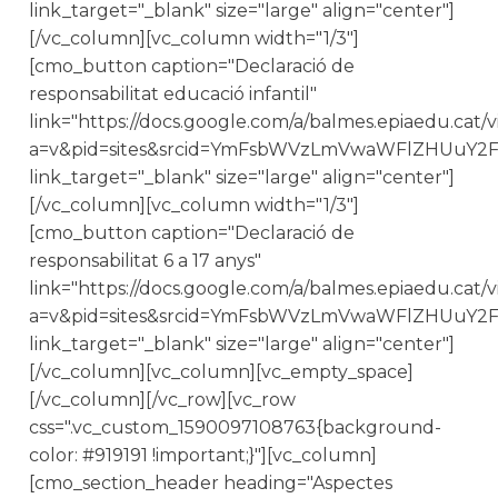
link_target="_blank" size="large" align="center"]
[/vc_column][vc_column width="1/3"]
[cmo_button caption="Declaració de
responsabilitat educació infantil"
link="https://docs.google.com/a/balmes.epiaedu.cat/
a=v&pid=sites&srcid=YmFsbWVzLmVwaWFlZHUuY
link_target="_blank" size="large" align="center"]
[/vc_column][vc_column width="1/3"]
[cmo_button caption="Declaració de
responsabilitat 6 a 17 anys"
link="https://docs.google.com/a/balmes.epiaedu.cat/
a=v&pid=sites&srcid=YmFsbWVzLmVwaWFlZHUu
link_target="_blank" size="large" align="center"]
[/vc_column][vc_column][vc_empty_space]
[/vc_column][/vc_row][vc_row
css=".vc_custom_1590097108763{background-
color: #919191 !important;}"][vc_column]
[cmo_section_header heading="Aspectes