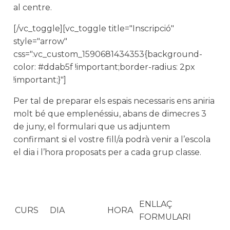
al centre.
[/vc_toggle][vc_toggle title="Inscripció"
style="arrow"
css=".vc_custom_1590681434353{background-
color: #ddab5f !important;border-radius: 2px
!important;}"]
Per tal de preparar els espais necessaris ens aniria
molt bé que emplenéssiu, abans de dimecres 3
de juny, el formulari que us adjuntem
confirmant si el vostre fill/a podrà venir a l’escola
el dia i l’hora proposats per a cada grup classe.
ENLLAÇ
CURS
DIA
HORA
FORMULARI