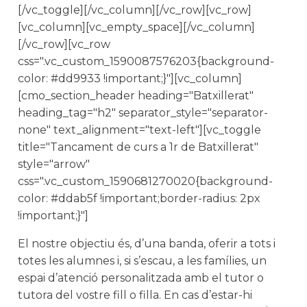
[/vc_toggle][/vc_column][/vc_row][vc_row]
[vc_column][vc_empty_space][/vc_column]
[/vc_row][vc_row
css=".vc_custom_1590087576203{background-
color: #dd9933 !important;}"][vc_column]
[cmo_section_header heading="Batxillerat"
heading_tag="h2" separator_style="separator-
none" text_alignment="text-left"][vc_toggle
title="Tancament de curs a 1r de Batxillerat"
style="arrow"
css=".vc_custom_1590681270020{background-
color: #ddab5f !important;border-radius: 2px
!important;}"]
El nostre objectiu és, d’una banda, oferir a tots i
totes les alumnes i, si s’escau, a les famílies, un
espai d’atenció personalitzada amb el tutor o
tutora del vostre fill o filla. En cas d’estar-hi