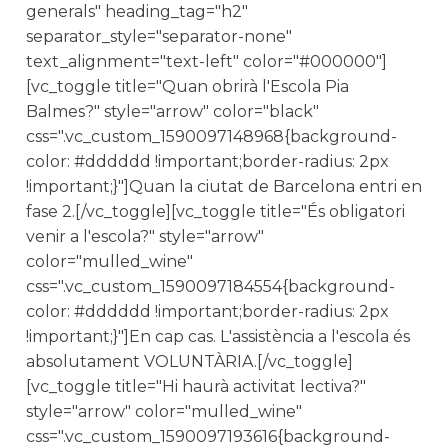
generals" heading_tag="h2"
separator_style="separator-none"
text_alignment="text-left" color="#000000"]
[vc_toggle title="Quan obrirà l'Escola Pia
Balmes?" style="arrow" color="black"
css=".vc_custom_1590097148968{background-
color: #dddddd !important;border-radius: 2px
!important;}"]Quan la ciutat de Barcelona entri en
fase 2.[/vc_toggle][vc_toggle title="És obligatori
venir a l'escola?" style="arrow"
color="mulled_wine"
css=".vc_custom_1590097184554{background-
color: #dddddd !important;border-radius: 2px
!important;}"]En cap cas. L'assistència a l'escola és
absolutament VOLUNTÀRIA.[/vc_toggle]
[vc_toggle title="Hi haurà activitat lectiva?"
style="arrow" color="mulled_wine"
css=".vc_custom_1590097193616{background-