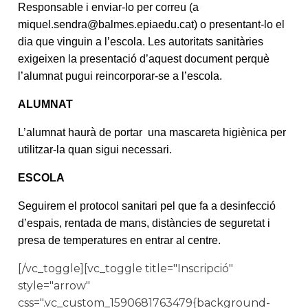
Responsable i enviar-lo per correu
(
a
miquel.sendra@balmes.epiaedu.
cat
) o presentant-lo el
dia que vinguin a l’escola. Les autoritats sanitàries
exigeixen la presentació d’aquest document perquè
l’alumnat pugui reincorporar-se a l’escola.
ALUMNAT
L’alumnat haurà de portar una mascareta higiènica per
utilitzar-la quan sigui necessari.
ESCOLA
Seguirem el protocol sanitari pel que fa a desinfecció
d’espais, rentada de mans, distàncies de seguretat i
presa de temperatures en entrar al centre.
[/vc_toggle][vc_toggle title="Inscripció"
style="arrow"
css=".vc_custom_1590681763479{background-