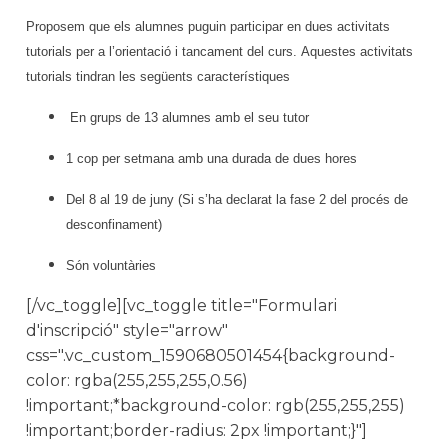
Proposem que els alumnes puguin participar en dues activitats
tutorials per a l’orientació i tancament del curs.
Aquestes activitats
tutorials tindran les següents característiques
En grups de 13 alumnes amb el seu tutor
1 cop per setmana amb una durada de dues hores
Del 8 al 19 de juny (Si s’ha declarat la fase 2 del procés de
desconfinament)
Són voluntàries
[/vc_toggle][vc_toggle title="Formulari
d'inscripció" style="arrow"
css=".vc_custom_1590680501454{background-
color: rgba(255,255,255,0.56)
!important;*background-color: rgb(255,255,255)
!important;border-radius: 2px !important;}"]