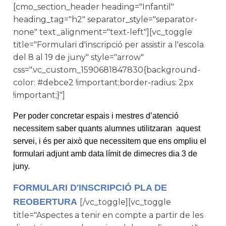
[cmo_section_header heading="Infantil"
heading_tag="h2" separator_style="separator-
none" text_alignment="text-left"][vc_toggle
title="Formulari d'inscripció per assistir a l'escola
del 8 al 19 de juny" style="arrow"
css=".vc_custom_1590681847830{background-
color: #debce2 !important;border-radius: 2px
!important;}"]
Per poder concretar espais i mestres d’atenció
necessitem saber quants alumnes utilitzaran aquest
servei, i és per això que necessitem que ens ompliu el
formulari adjunt amb data límit de dimecres dia 3 de
juny.
FORMULARI D'INSCRIPCIÓ PLA DE
REOBERTURA
[/vc_toggle][vc_toggle
title="Aspectes a tenir en compte a partir de les