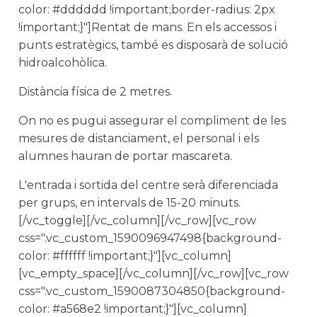
color: #dddddd !important;border-radius: 2px
!important;}"]Rentat de mans. En els accessos i
punts estratègics, també es disposarà de solució
hidroalcohòlica.
Distància física de 2 metres.
On no es pugui assegurar el compliment de les
mesures de distanciament, el personal i els
alumnes hauran de portar mascareta.
L'entrada i sortida del centre serà diferenciada
per grups, en intervals de 15-20 minuts.
[/vc_toggle][/vc_column][/vc_row][vc_row
css=".vc_custom_1590096947498{background-
color: #ffffff !important;}"][vc_column]
[vc_empty_space][/vc_column][/vc_row][vc_row
css=".vc_custom_1590087304850{background-
color: #a568e2 !important;}"][vc_column]