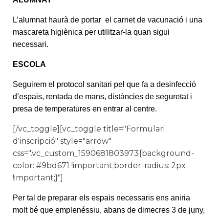
L’alumnat haurà de portar el carnet de vacunació i una
mascareta higiènica per utilitzar-la quan sigui
necessari.
ESCOLA
Seguirem el protocol sanitari pel que fa a desinfecció
d’espais, rentada de mans, distàncies de seguretat i
presa de temperatures en entrar al centre.
[/vc_toggle][vc_toggle title="Formulari
d'inscripció" style="arrow"
css=".vc_custom_1590681803973{background-
color: #9bd671 !important;border-radius: 2px
!important;}"]
Per tal de preparar els espais necessaris ens aniria
molt bé que emplenéssiu, abans de dimecres 3 de juny,