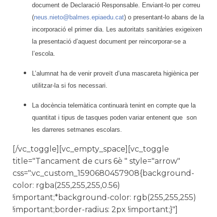
document de Declaració Responsable. Enviant-lo per correu
(
neus.nieto@balmes.epiaedu.cat
) o presentant-lo abans de la
incorporació el primer dia. Les autoritats sanitàries exigeixen
la presentació d’aquest document per reincorporar-se a
l’escola.
L’alumnat ha de venir proveït d’una mascareta higiènica per
utilitzar-la si fos necessari.
La docència telemàtica continuarà tenint en compte que la
quantitat i tipus de tasques poden variar entenent que son
les darreres setmanes escolars.
[/vc_toggle][vc_empty_space][vc_toggle
title="Tancament de curs 6è " style="arrow"
css=".vc_custom_1590680457908{background-
color: rgba(255,255,255,0.56)
!important;*background-color: rgb(255,255,255)
!important;border-radius: 2px !important;}"]