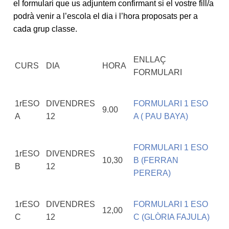
el formulari que us adjuntem confirmant si el vostre fill/a
podrà venir a l’escola el dia i l’hora proposats per a
cada grup classe.
ENLLAÇ
CURS
DIA
HORA
FORMULARI
1rESO
DIVENDRES
FORMULARI 1 ESO
9.00
A
12
A ( PAU BAYA)
FORMULARI 1 ESO
1rESO
DIVENDRES
10,30
B (FERRAN
B
12
PERERA)
1rESO
DIVENDRES
FORMULARI 1 ESO
12,00
C
12
C (GLÒRIA FAJULA)