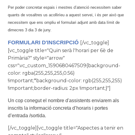
Per poder concretar espais i mestres d’atenció necessitem saber
quants de vosaltres us acolliríeu a aquest servei, i és per això que
necessitem que ens ompliu el formulari adjunt amb data límit de
dimecres 3 dia 3 de juny.
FORMULARI D'INSCRIPCIÓ
[/vc_toggle]
[vc_toggle title="Quin serà l'horari per 6è de
Primària?" style="arrow"
css=".vc_custom_1590680467509{background-
color: rgba(255,255,255,0.56)
!important;*background-color: rgb(255,255,255)
!important;border-radius: 2px !important;}"]
Un cop conegut el nombre d'assistents enviarem als
inscrits la informació concreta d’horaris i portes
d’entrada /sortida.
[/vc_toggle][vc_toggle title="Aspectes a tenir en