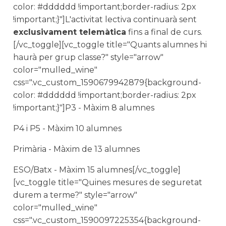
color: #dddddd !important;border-radius: 2px
!important;}"]L'activitat lectiva continuarà sent
exclusivament telemàtica
fins a final de curs.
[/vc_toggle][vc_toggle title="Quants alumnes hi
haurà per grup classe?" style="arrow"
color="mulled_wine"
css=".vc_custom_1590679942879{background-
color: #dddddd !important;border-radius: 2px
!important;}"]P3 - Màxim 8 alumnes
P4 i P5 - Màxim 10 alumnes
Primària - Màxim de 13 alumnes
ESO/Batx - Màxim 15 alumnes[/vc_toggle]
[vc_toggle title="Quines mesures de seguretat
durem a terme?" style="arrow"
color="mulled_wine"
css=".vc_custom_1590097225354{background-