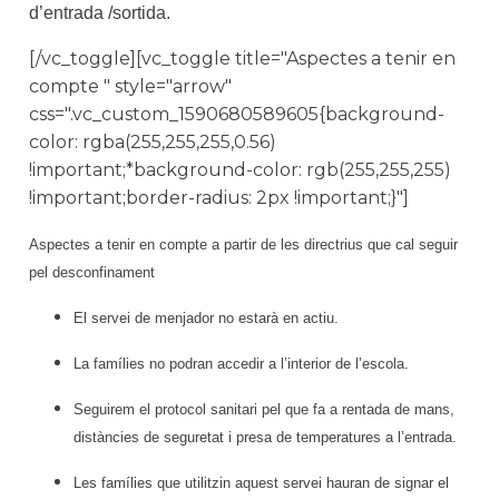
d’entrada /sortida.
[/vc_toggle][vc_toggle title="Aspectes a tenir en
compte " style="arrow"
css=".vc_custom_1590680589605{background-
color: rgba(255,255,255,0.56)
!important;*background-color: rgb(255,255,255)
!important;border-radius: 2px !important;}"]
Aspectes a tenir en compte a partir de les directrius que cal seguir
pel desconfinament
El servei de menjador no estarà en actiu.
La famílies no podran accedir a l’interior de l’escola.
Seguirem el protocol sanitari pel que fa a rentada de mans,
distàncies de seguretat i presa de temperatures a l’entrada.
Les famílies que utilitzin aquest servei hauran de signar el