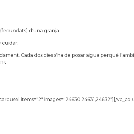
 (fecundats) d'una granja.
 cuidar:
ament. Cada dos dies s'ha de posar aigua perquè l'ambie
ts.
rousel items="2" images="24630,24631,24632"][/vc_col