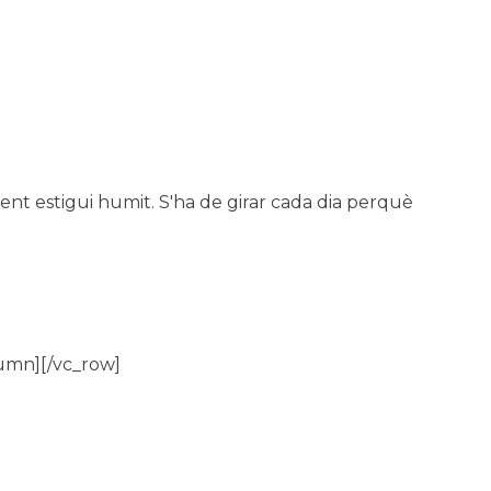
nt estigui humit. S'ha de girar cada dia perquè
umn][/vc_row]