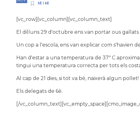
5È I 6È
[vc_row][vc_column][vc_column_text]
El dilluns 29 d'octubre ens van portar ous gallats
Un cop a l'escola, ens van explicar com s'havien de
Han d'estar a una temperatura de 37º C aproximad
tingui una temperatura correcta per tots els costa
Al cap de 21 dies, si tot va bé, naixerà algun pollet!
Els delegats de 6è.
[/vc_column_text][vc_empty_space][cmo_image_ca