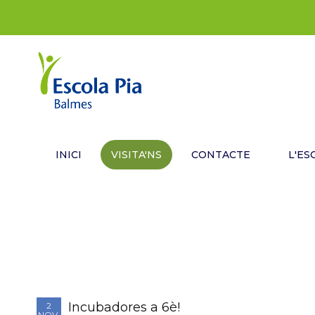
INICI
VISITA'NS
CONTACTE
L'ES
Incubadores a 6è!
2
NOV.