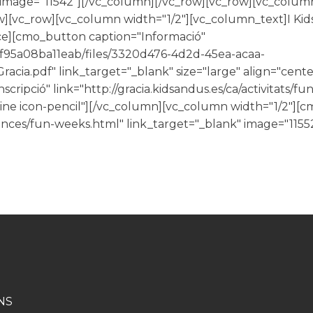
 image="11542"][/vc_column][/vc_row][vc_row][vc_colu
w][vc_row][vc_column width="1/2"][vc_column_text]I Kid
e][cmo_button caption="Informació"
1f95a08ba11eab/files/3320d476-4d2d-45ea-acaa-
cia.pdf" link_target="_blank" size="large" align="center"
ripció" link="http://gracia.kidsandus.es/ca/activitats/fu
t-line icon-pencil"][/vc_column][vc_column width="1/2"][
ances/fun-weeks.html" link_target="_blank" image="1155
NS