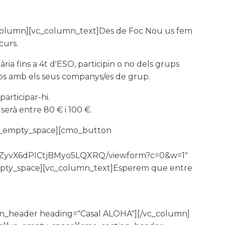
column][vc_column_text]Des de Foc Nou us fem
curs.
ia fins a 4t d'ESO, participin o no dels grups
sos amb els seus companys/es de grup.
articipar-hi.
) serà entre 80 € i 100 €.
][vc_empty_space][cmo_button
PpsZyvX6dPICtjBMyo5LQXRQ/viewform?c=0&w=1"
vc_empty_space][vc_column_text]Esperem que entre
on_header heading="Casal ALOHA"][/vc_column]