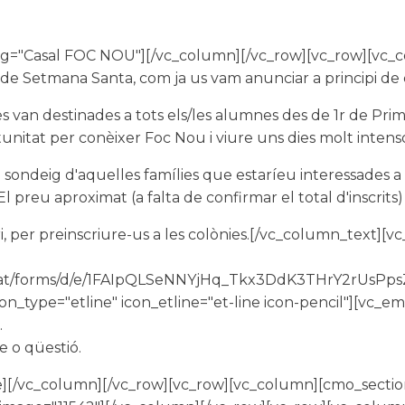
g="Casal FOC NOU"][/vc_column][/vc_row][vc_row][vc_
de Setmana Santa, com ja us vam anunciar a principi de 
van destinades a tots els/les alumnes des de 1r de Primàr
nitat per conèixer Foc Nou i viure uns dies molt inten
 sondeig d'aquelles famílies que estaríeu interessades a p
l. El preu aproximat (a falta de confirmar el total d'inscrits
ri, per preinscriure-us a les colònies.[/vc_column_text
edu.cat/forms/d/e/1FAIpQLSeNNYjHq_Tkx3DdK3THrY2rUs
 icon_type="etline" icon_etline="et-line icon-pencil"][
.
e o qüestió.
e][/vc_column][/vc_row][vc_row][vc_column][cmo_secti