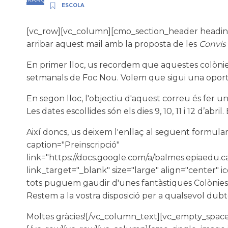
ESCOLA
[vc_row][vc_column][cmo_section_header headin
arribar aquest mail amb la proposta de les
Convis
En primer lloc, us recordem que aquestes colònies 
setmanals de Foc Nou. Volem que sigui una oportu
En segon lloc, l'objectiu d'aquest correu és fer un
Les dates escollides són els dies 9, 10, 11 i 12 d’abri
Així doncs, us deixem l'enllaç al següent formula
caption="Preinscripció"
link="https://docs.google.com/a/balmes.epia
link_target="_blank" size="large" align="center"
tots puguem gaudir d'unes fantàstiques Colònies
Restem a la vostra disposició per a qualsevol dubt
Moltes gràcies![/vc_column_text][vc_empty_spac