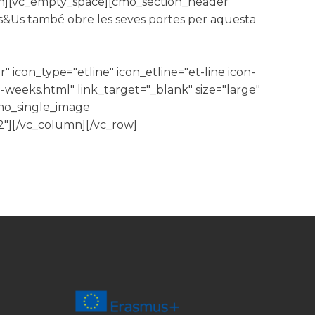
mn][vc_empty_space][cmo_section_header
s&Us també obre les seves portes per aquesta
 icon_type="etline" icon_etline="et-line icon-
n-weeks.html" link_target="_blank" size="large"
cmo_single_image
2"][/vc_column][/vc_row]