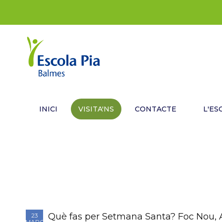
INICI
VISITA'NS
CONTACTE
L'ES
Què fas per Setmana Santa? Foc Nou, Al
23
MARÇ