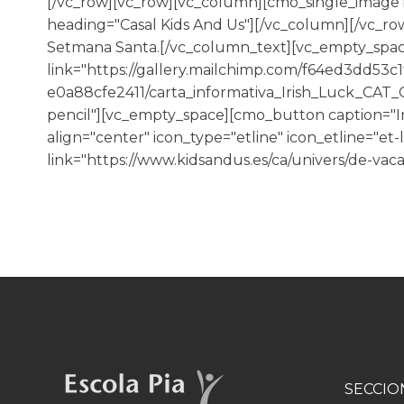
[/vc_row][vc_row][vc_column][cmo_single_image
heading="Casal Kids And Us"][/vc_column][/vc_ro
Setmana Santa.[/vc_column_text][vc_empty_spac
link="https://gallery.mailchimp.com/f64ed3dd53c
e0a88cfe2411/carta_informativa_Irish_Luck_CAT_Gra
pencil"][vc_empty_space][cmo_button caption="Insc
align="center" icon_type="etline" icon_etline="e
link="https://www.kidsandus.es/ca/univers/de-vac
SECCIO