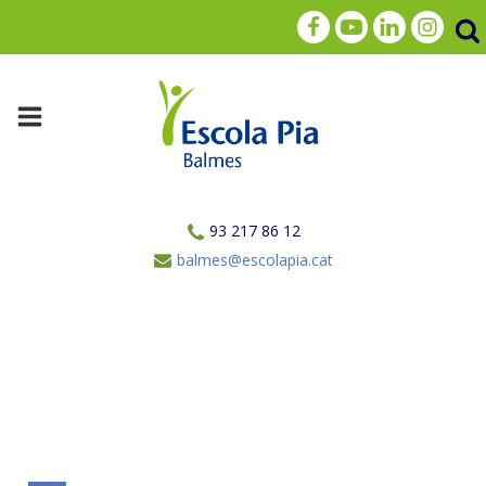
93 217 86 12
balmes@escolapia.cat