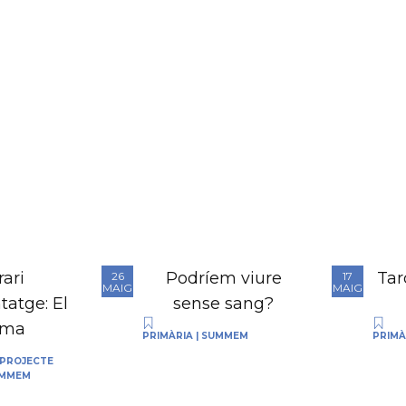
rari
Podríem viure
Tar
26
17
MAIG
MAIG
tatge: El
sense sang?
ema
PRIMÀRIA
|
SUMMEM
PRIMÀ
 PROJECTE
MMEM