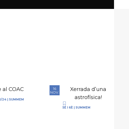
e al COAC
Xerrada d’una
16
NOV.
astrofísica!
3/24
|
SUMMEM
5È I 6È
|
SUMMEM