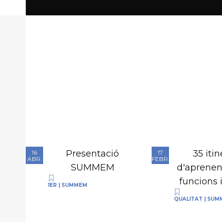
Presentació
35 itin
16
17
ABR.
FEBR.
SUMMEM
d'aprenen
funcions 
1ER
|
SUMMEM
QUALITAT
|
SUM