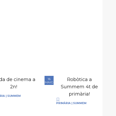
da de cinema a
Robòtica a
16
MAIG
2n!
Summem 4t de
primària!
RIA
|
SUMMEM
PRIMÀRIA
|
SUMMEM