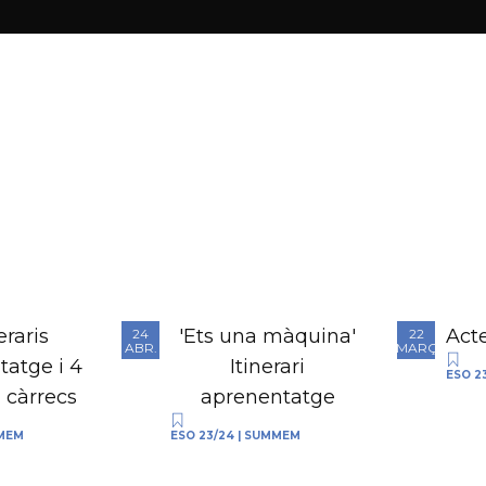
eraris
'Ets una màquina'
Act
24
22
ABR.
MARÇ
tatge i 4
Itinerari
ESO 2
i càrrecs
aprenentatge
MEM
ESO 23/24
|
SUMMEM