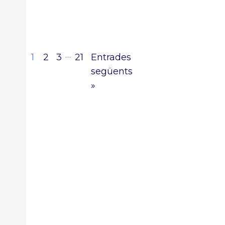
…
1
2
3
21
Entrades
següents
»