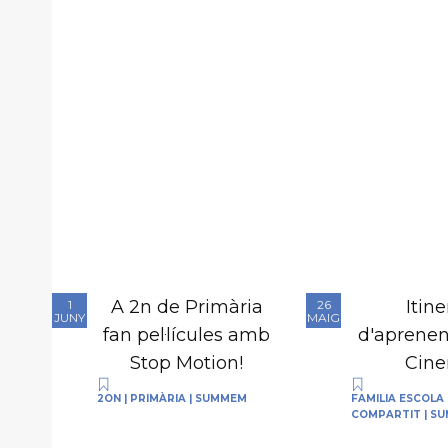
A 2n de Primària
Itine
1
26
JUNY
MAIG
fan pel·lícules amb
d'aprenen
Stop Motion!
Cin
2ON
|
PRIMÀRIA
|
SUMMEM
FAMILIA ESCOLA
COMPARTIT
|
SU