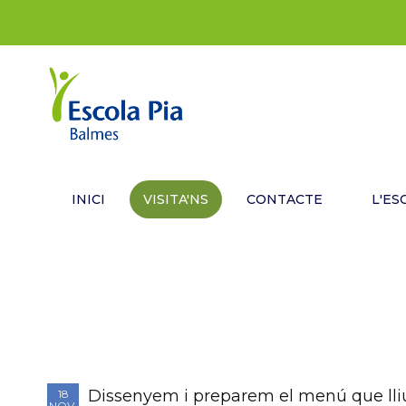
INICI
VISITA'NS
CONTACTE
L'ES
Dissenyem i preparem el menú que lliu
18
NOV.