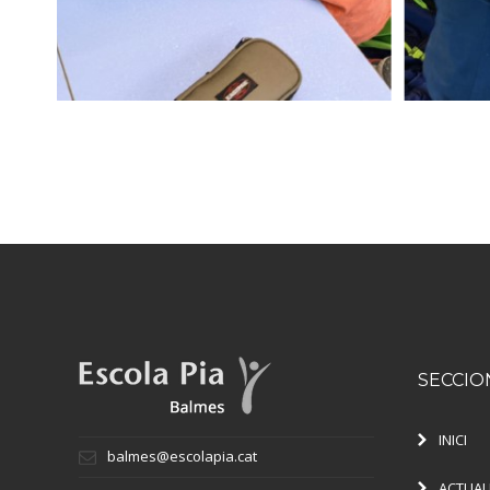
SECCIO
INICI
balmes@escolapia.cat
ACTUAL