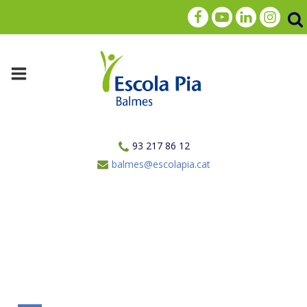
93 217 86 12
balmes@escolapia.cat