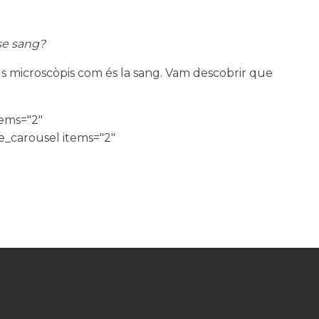
se sang?
ls microscòpis com és la sang. Vam descobrir que
tems="2"
_carousel items="2"