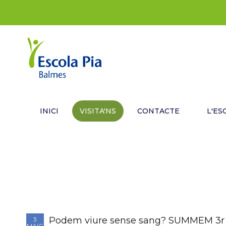
INICI
VISITA'NS
CONTACTE
L'ES
Podem viure sense sang? SUMMEM 3r 
3
MAIG