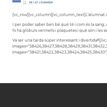
3R I 4T
|
SUMMEM
[vc_row][vc_column][vc_column_text]L'alumnat de
I per poder saber ben bé què té i com és la sang,
hi ha glòbuls vermells i plaquetes i què són i les s
Va ser una tarda súper interessant i divertida!!
images="38426,38427,38428,38429,38431,38432,
images="38421,38422,38423,38424,38425,38430"]