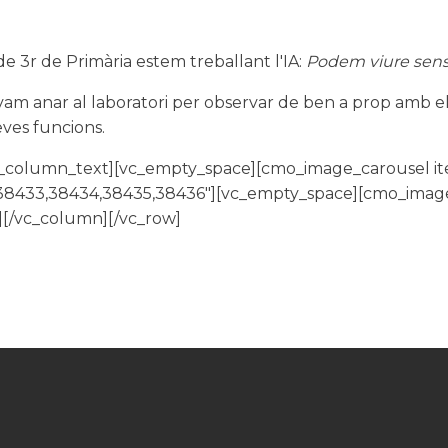
 3r de Primària estem treballant l'IA:
Podem viure sen
 vam anar al laboratori per observar de ben a prop amb e
eves funcions.
![/vc_column_text][vc_empty_space][cmo_image_carousel i
38433,38434,38435,38436"][vc_empty_space][cmo_image
[/vc_column][/vc_row]