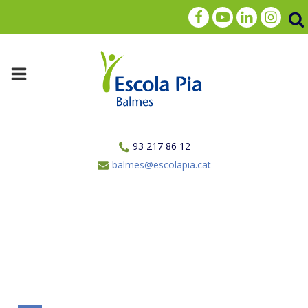
93 217 86 12
balmes@escolapia.cat