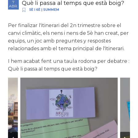
Què li passa al temps que està boig?
7
ABR.
5È I 6È
|
SUMMEM
Per finalizar l'itinerari del 2n trimestre sobre el
canvi climàtic, els nens i nens de 5è han creat, per
equips, un joc amb preguntes y respostes
relacionades amb el tema principal de l'itinerari.
I hem acabat fent una taula rodona per debatre :
Què li passa al temps que està boig?