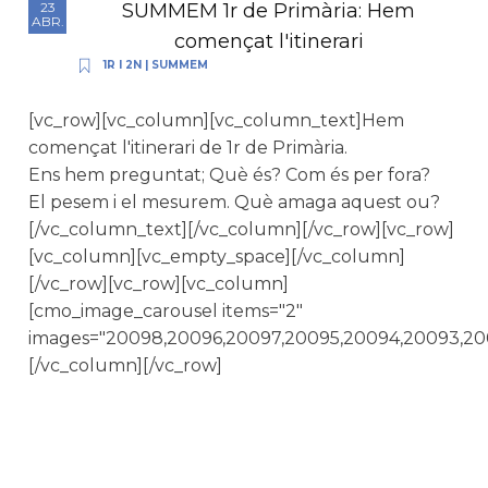
SUMMEM 1r de Primària: Hem
23
ABR.
començat l'itinerari
1R I 2N
|
SUMMEM
[vc_row][vc_column][vc_column_text]Hem
començat l'itinerari de 1r de Primària.
Ens hem preguntat; Què és? Com és per fora?
El pesem i el mesurem. Què amaga aquest ou?
[/vc_column_text][/vc_column][/vc_row][vc_row]
[vc_column][vc_empty_space][/vc_column]
[/vc_row][vc_row][vc_column]
[cmo_image_carousel items="2"
images="20098,20096,20097,20095,20094,20093,20
[/vc_column][/vc_row]