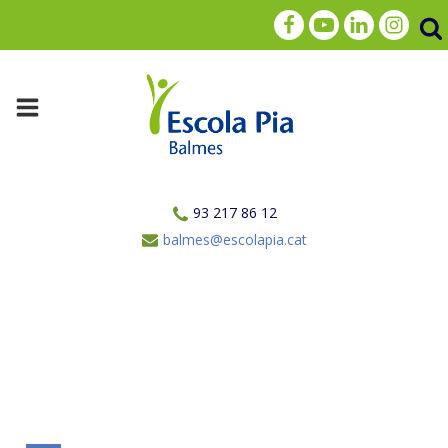
93 217 86 12
balmes@escolapia.cat