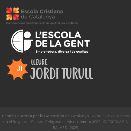
Centre Concertat per la Generalitat de Catalunya - NIF:R0800577I Inscrita
en el Registre d’Entitats Religioses amb el número 4982 - © ESCOLA PIA
BALMES - 2025