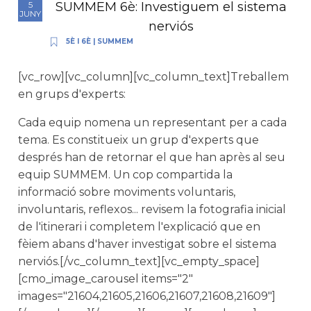
SUMMEM 6è: Investiguem el sistema
5
JUNY
nerviós
5È I 6È
|
SUMMEM
[vc_row][vc_column][vc_column_text]Treballem
en grups d'experts:
Cada equip nomena un representant per a cada
tema. Es constitueix un grup d'experts que
després han de retornar el que han après al seu
equip SUMMEM. Un cop compartida la
informació sobre moviments voluntaris,
involuntaris, reflexos... revisem la fotografia inicial
de l'itinerari i completem l'explicació que en
fèiem abans d'haver investigat sobre el sistema
nerviós.[/vc_column_text][vc_empty_space]
[cmo_image_carousel items="2"
images="21604,21605,21606,21607,21608,21609"]