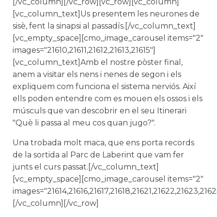
[/vc_column][/vc_row][vc_row][vc_column]
[vc_column_text]Us presentem les neurones de
sisè, fent la sinapsi al passadís.[/vc_column_text]
[vc_empty_space][cmo_image_carousel items="2"
images="21610,21611,21612,21613,21615"]
[vc_column_text]Amb el nostre pòster final,
anem a visitar els nens i nenes de segon i els
expliquem com funciona el sistema nerviós. Així
ells poden entendre com es mouen els ossos i els
músculs que van descobrir en el seu Itinerari
"Què li passa al meu cos quan jugo?".
Una trobada molt maca, que ens porta records
de la sortida al Parc de Laberint que vam fer
junts el curs passat.[/vc_column_text]
[vc_empty_space][cmo_image_carousel items="2"
images="21614,21616,21617,21618,21621,21622,21623,2162
[/vc_column][/vc_row]