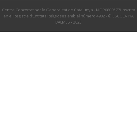
Centre Concertat per la Generalitat de Catalunya - NIF:R0800577I Inscrita
en el Registre d’Entitats Religioses amb el número 4982 - © ESCOLA PIA
BALMES - 2025