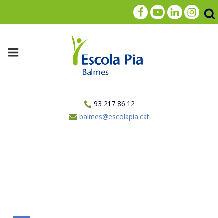
93 217 86 12
balmes@escolapia.cat