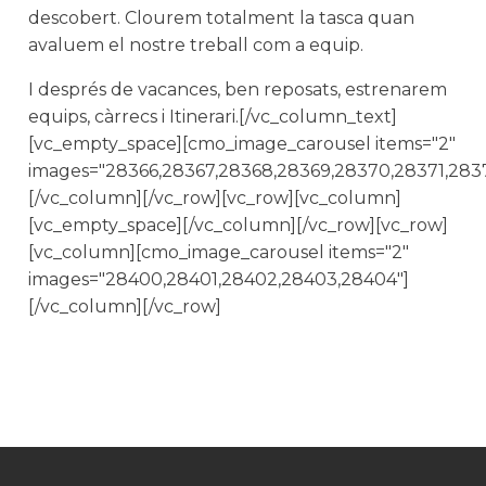
descobert. Clourem totalment la tasca quan
avaluem el nostre treball com a equip.
I després de vacances, ben reposats, estrenarem
equips, càrrecs i Itinerari.[/vc_column_text]
[vc_empty_space][cmo_image_carousel items="2"
images="28366,28367,28368,28369,28370,28371,283
[/vc_column][/vc_row][vc_row][vc_column]
[vc_empty_space][/vc_column][/vc_row][vc_row]
[vc_column][cmo_image_carousel items="2"
images="28400,28401,28402,28403,28404"]
[/vc_column][/vc_row]