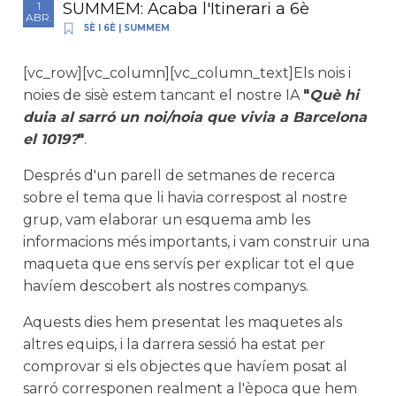
SUMMEM: Acaba l'Itinerari a 6è
1
ABR.
5È I 6È
|
SUMMEM
[vc_row][vc_column][vc_column_text]Els nois i
noies de sisè estem tancant el nostre IA
"
Què hi
duia al sarró un noi/noia que vivia a Barcelona
el 1019?
"
.
Després d'un parell de setmanes de recerca
sobre el tema que li havia correspost al nostre
grup, vam elaborar un esquema amb les
informacions més importants, i vam construir una
maqueta que ens servís per explicar tot el que
havíem descobert als nostres companys.
Aquests dies hem presentat les maquetes als
altres equips, i la darrera sessió ha estat per
comprovar si els objectes que havíem posat al
sarró corresponen realment a l'època que hem