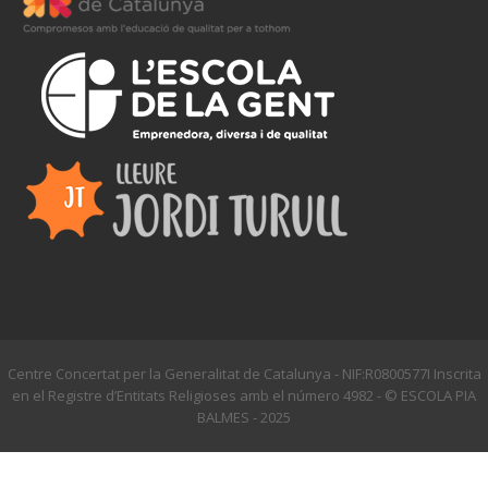
Centre Concertat per la Generalitat de Catalunya - NIF:R0800577I Inscrita
en el Registre d’Entitats Religioses amb el número 4982 - © ESCOLA PIA
BALMES - 2025