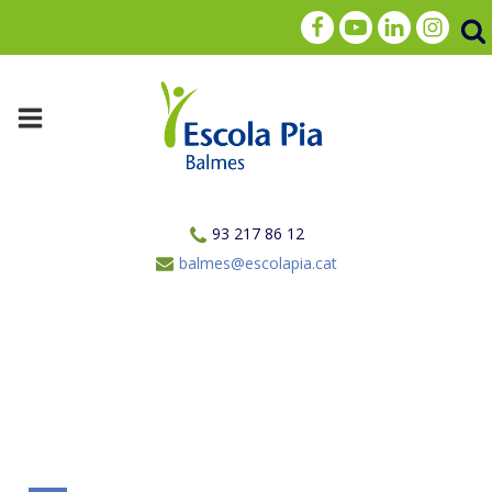
93 217 86 12
balmes@escolapia.cat