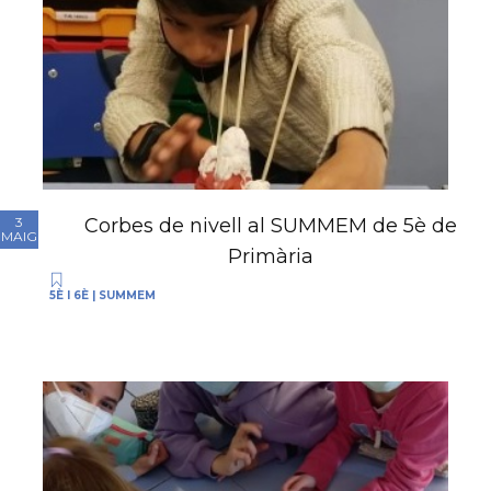
Corbes de nivell al SUMMEM de 5è de
3
MAIG
Primària
5È I 6È
|
SUMMEM