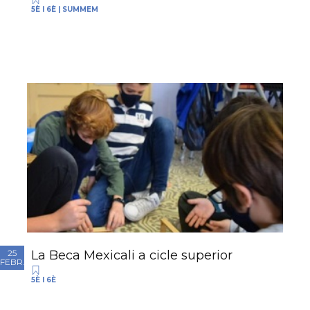
5È I 6È
|
SUMMEM
La Beca Mexicali a cicle superior
25
FEBR.
5È I 6È