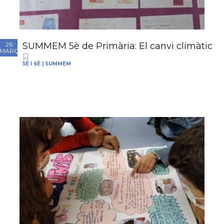
SUMMEM 5è de Primària: El canvi climàtic
26
MARÇ
5È I 6È
|
SUMMEM