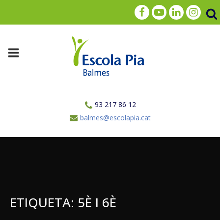
93 217 86 12
balmes@escolapia.cat
ETIQUETA:
5È I 6È