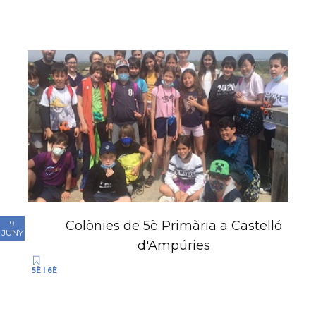
Colònies de 5è Primària a Castelló
9
JUNY
d'Ampúries
5È I 6È