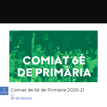
Comiat de 6è de Primària 2020-21
21
JUNY
5È I 6È
|
ESCOLA