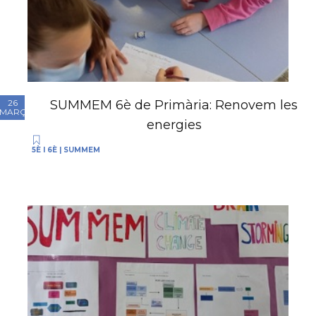
SUMMEM 6è de Primària: Renovem les
26
MARÇ
energies
5È I 6È
|
SUMMEM