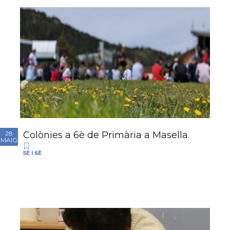
Colònies a 6è de Primària a Masella.
28
MAIG
5È I 6È