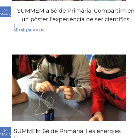
SUMMEM a 5è de Primària: Compartim en
24
MARÇ
un pòster l'experiència de ser científics!
5È I 6È
|
SUMMEM
SUMMEM 6è de Primària: Les energies
24
MARÇ