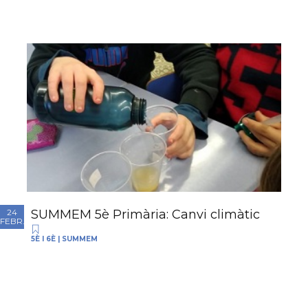
SUMMEM 5è Primària: Canvi climàtic
24
FEBR.
5È I 6È
|
SUMMEM