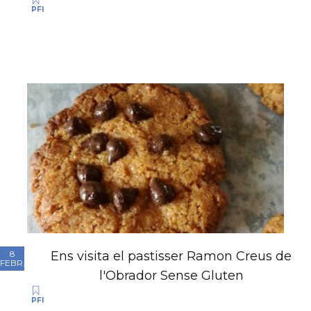
PFI
Ens visita el pastisser Ramon Creus de
8
FEBR.
l'Obrador Sense Gluten
PFI