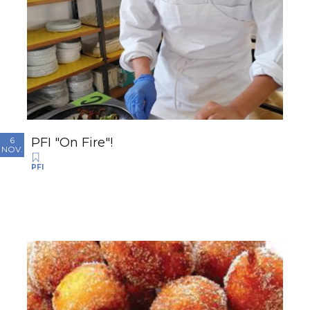
PFI "On Fire"!
6
NOV.
PFI