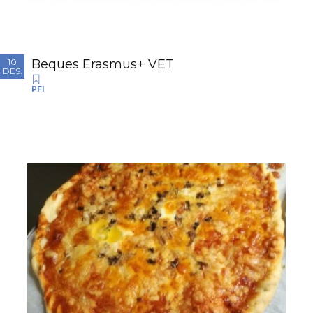
Beques Erasmus+ VET
10
DES.
PFI