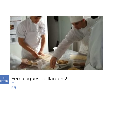
Fem coques de llardons!
8
FEBR.
PFI