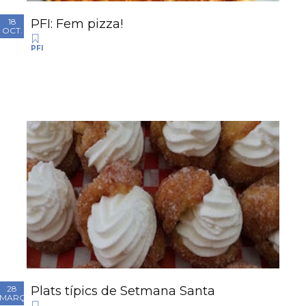
PFI: Fem pizza!
18
OCT.
PFI
Plats típics de Setmana Santa
28
MARÇ