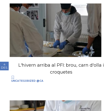
L'hivern arriba al PFI: brou, carn d'olla i
4
DES.
croquetes
UNCATEGORIZED @CA