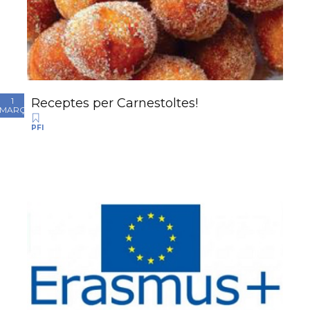
Receptes per Carnestoltes!
1
MARÇ
PFI