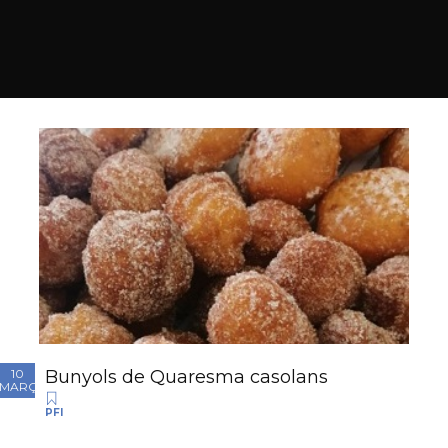
Bunyols de Quaresma casolans
10
MARÇ
PFI