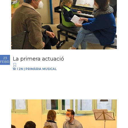
La primera actuació
23
FEBR.
1R I 2N
|
PRIMÀRIA MUSICAL