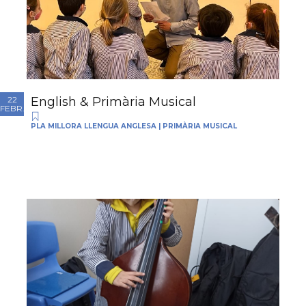
English & Primària Musical
22
FEBR.
PLA MILLORA LLENGUA ANGLESA
|
PRIMÀRIA MUSICAL