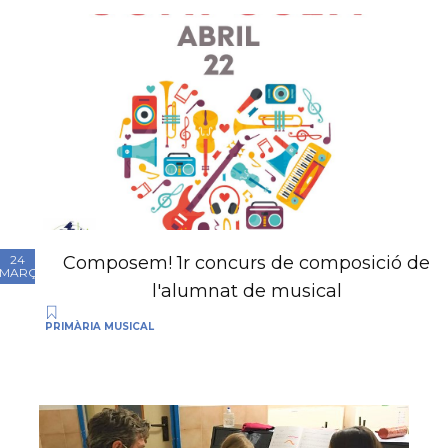
Composem! 1r concurs de composició de
24
MARÇ
l'alumnat de musical
PRIMÀRIA MUSICAL